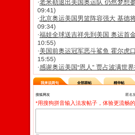
·
老米勒退出美国奥运队 仍然梦想
09:41)
·
北京奥运美国男篮阵容强大 基德
09:34)
·
福娃全球送吉祥先到美国 奥运首
10:55)
·
美国前奥运冠军恶斗鲨鱼 霍尔虎
15:55)
·
感谢奥运美国“恩人” 贾占波满世
我来说两句
全部跟帖
精华帖
匿名
*用搜狗拼音输入法发帖子，体验更流畅的