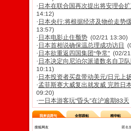
·
日本在联合国再次提出将安理会扩
14:12)
·
日本央行:将根据经济及物价走势
13:57)
·
日本电影止住颓势
(02/21 13:30)
·
日本首相说确保温总理成功访日
(
·
日本欲重返四国集团“争常”
(02/21
·
日本决定向尼泊尔派遣数名自卫队
10:11)
·
日本投资者买盘带动美元/日元上
·
孟菲斯赛大威复出就发威 完胜日
09:20)
·
一日本游客玩“昏头”在沪逾期83天
我来说两句
全部跟帖
精华帖
匿名