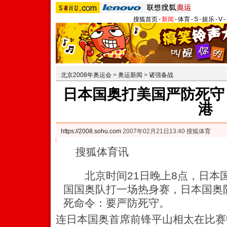
搜狐首页
-
新闻
-
体育
-
S
-
娱乐
-
V
-
北京2008年奥运会
>
奥运新闻
>
诸强备战
日本国奥打美国严防死守 
港
https://2008.sohu.com
2007年02月21日13:40 搜狐体育
搜狐体育讯
北京时间21日晚上8点，日本
国国奥队打一场热身赛，日本国奥
死命令：要严防死守。
连日本国奥首席前锋平山相太在比赛