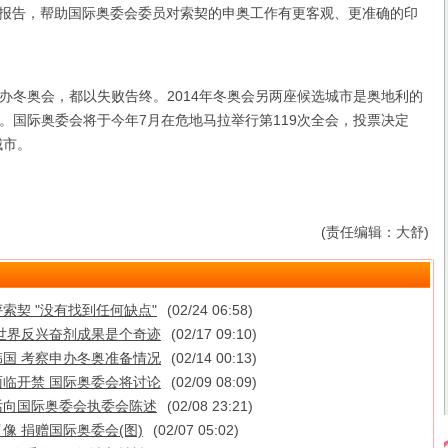
报告，帮助国际奥委会委员对索契的申奥工作有更客观、更准确的印
奥会，都以失败告终。2014年冬奥会另两座候选城市是奥地利的
。国际奥委会将于今年7月在危地马拉举行第119次全会，投票决定
城市。
(责任编辑：大舒)
索契 "没有找到任何缺点"
(02/24 06:58)
世界反兴奋剂成果是个奇迹
(02/17 09:10)
国 考察申办冬奥准备情况
(02/14 00:13)
临开禁 国际奥委会将讨论
(02/09 08:09)
话向国际奥委会执委会陈述
(02/08 23:21)
像 捐赠国际奥委会(图)
(02/07 05:02)