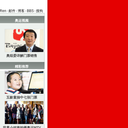
aRen
-
邮件
-
博客
-
BBS
-
搜狗
奥运视频
奥组委详解门票销售
精彩推荐
五龄童抽中七张门票
世界小姐将拍摄奥运MTV