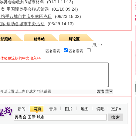
国际奥委会收到3城市材料
(01/11 11:13)
奥 用国际奥委会模式筛选
(01/10 09:24)
通携手八城市共庆奥林匹克日
(06/23 15:02)
席 帮助各城市申办活动
(03/29 14:13)
全部跟帖
精华帖
辩论区
用户：
匿名发表：
匿名发表：
体验更流畅的中文输入>>
新闻
网页
音乐
图片
地图
说吧
更多»