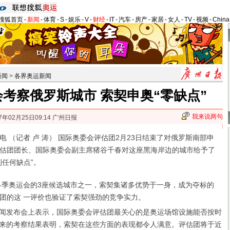
搜狐首页
-
新闻
-
体育
-
S
-
娱乐
-
V
-
财经
-
IT
-
汽车
-
房产
-
家居
-
女人
-
TV
-
视频
-
Chin
新闻
>
各界奥运新闻
考察俄罗斯城市 索契申奥“零缺点”
我来说两句
7年02月25日09:14 广州日报
记者 卢 涛） 国际奥委会评估团2月23日结束了对俄罗斯南部申
估团团长、国际奥委会副主席猪谷千春对这座黑海岸边的城市给予了
到任何缺点”。
季奥运会的3座候选城市之一，索契集诸多优势于一身，成为夺标的
团的这 一评价也验证了索契强劲的竞争实力。
闻发布会上表示，国际奥委会评估团最关心的是奥运场馆设施能否按时
来的考察结果表明，索契在这些方面的表现都令人满意。评估团将于近