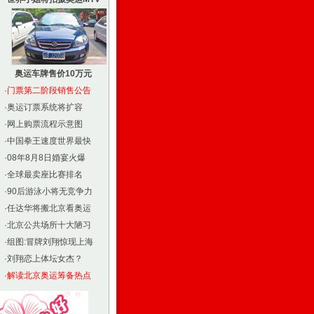
奥运车牌售价10万元
·
门票第二阶段销售公告
·
奥运订票系统将扩容
·
网上购票流程示意图
·
中国拳王速度世界最快
·
08年8月8日婚宴火爆
·
全球最卖座比赛排名
·
90后游泳小将无竞争力
·
任达华将搬北京看奥运
·
北京公共场所十大陋习
·
组图:冒牌刘翔惊现上海
·
刘翔恋上体坛女杰？
·
解读北京奥运筹备热点