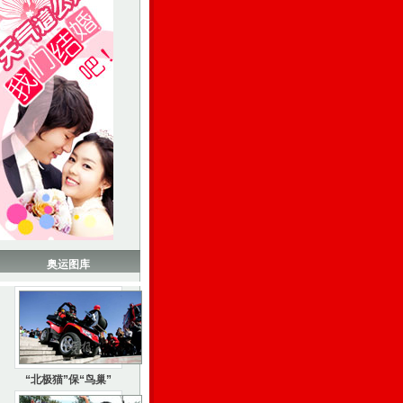
奥运图库
“北极猫”保“鸟巢”