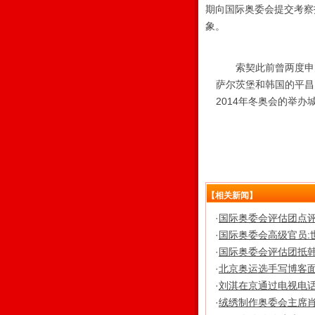
期向国际奥委会提交考察
象。
索契此前曾两度申办冬
萨尔茨堡和韩国的平昌
2014年冬奥会的举办
【相关新闻】
·
国际奥委会评估团点评
·
国际奥委会高级官员:
·
国际奥委会评估团抵韩
·
北京奥运选手写博客面
·
刘淇在京通过电视电
·
绒绣制作奥委会主席肖