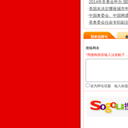
·
2014年冬奥会申办 
·
美国未决定哪座城市申
·
中国奥委会、中国网
·
美奥委会任命专职副主
我来说两句
*用搜狗拼音输入法发帖子，
设为辩论话题