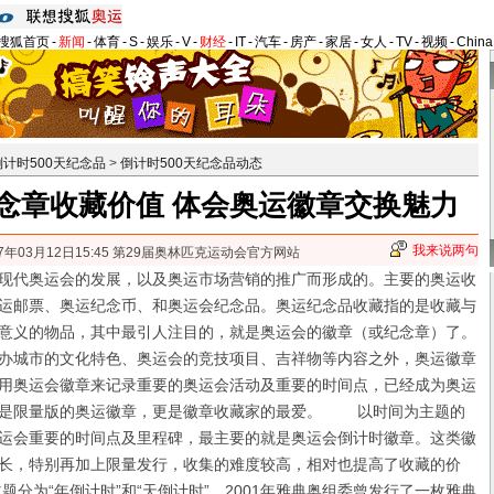
搜狐首页
-
新闻
-
体育
-
S
-
娱乐
-
V
-
财经
-
IT
-
汽车
-
房产
-
家居
-
女人
-
TV
-
视频
-
Chin
计时500天纪念品
>
倒计时500天纪念品动态
念章收藏价值 体会奥运徽章交换魅力
我来说两句
07年03月12日15:45 第29届奥林匹克运动会官方网站
代奥运会的发展，以及奥运市场营销的推广而形成的。主要的奥运收
运邮票、奥运纪念币、和奥运会纪念品。奥运纪念品收藏指的是收藏与
意义的物品，其中最引人注目的，就是奥运会的徽章（或纪念章）了。
城市的文化特色、奥运会的竞技项目、吉祥物等内容之外，奥运徽章
用奥运会徽章来记录重要的奥运会活动及重要的时间点，已经成为奥运
别是限量版的奥运徽章，更是徽章收藏家的最爱。 以时间为主题的
运会重要的时间点及里程碑，最主要的就是奥运会倒计时徽章。这类徽
长，特别再加上限量发行，收集的难度较高，相对也提高了收藏的价
分为“年倒计时”和“天倒计时”，2001年雅典奥组委曾发行了一枚雅典