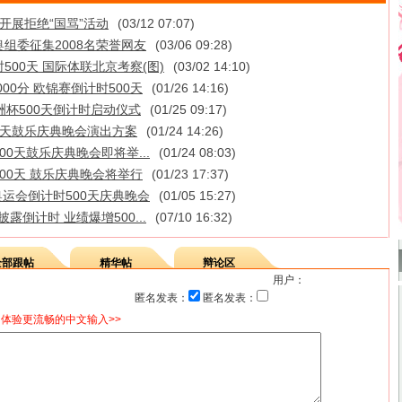
开展拒绝“国骂”活动
(03/12 07:07)
 奥组委征集2008名荣誉网友
(03/06 09:28)
500天 国际体联北京考察(图)
(03/02 14:10)
00分 欧锦赛倒计时500天
(01/26 14:16)
洲杯500天倒计时启动仪式
(01/25 09:17)
0天鼓乐庆典晚会演出方案
(01/24 14:26)
00天鼓乐庆典晚会即将举...
(01/24 08:03)
00天 鼓乐庆典晚会将举行
(01/23 17:37)
运会倒计时500天庆典晚会
(01/05 15:27)
露倒计时 业绩爆增500...
(07/10 16:32)
全部跟帖
精华帖
辩论区
用户：
匿名发表：
匿名发表：
体验更流畅的中文输入>>