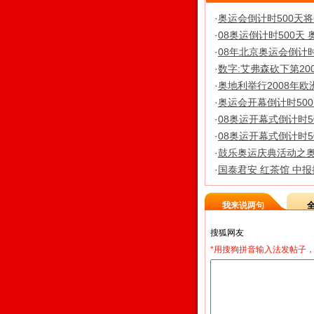
·
奥运会倒计时500天将
·
08奥运倒计时500天
·
08年北京奥运会倒计时
·
数字:艾弗森砍下第200
·
奥地利举行2008年欧
·
奥运会开幕倒计时50
·
08奥运开幕式倒计时5
·
08奥运开幕式倒计时5
·
鼓乐奥运庆典活动之奥
·
国泰君安 红茶馆 中报披
我来说两句
*用搜狗拼音输入法发帖子，