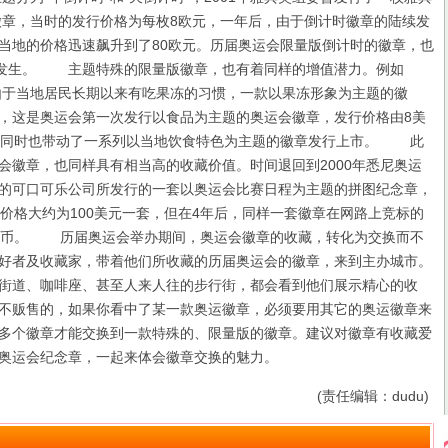
的徽章，当时的发行价格为每枚8欧元，一年后，由于倒计时徽章的陆续发
当地的价格迅速飙升到了80欧元。历届奥运会限量版倒计时的徽章，也
况发生。 主题特殊的限量版徽章，也有着同样的增值潜力。例如
，由于当地居民长期以来有吃果冻的习惯，一款以果冻形象为主题的徽
，这是奥运会第一次发行以食品为主题的奥运会徽章，发行价格由8美
，同时也带动了一系列以当地饮食特色为主题的徽章发行上市。 此
会徽章，也同样具有相当高的收藏价值。时间退回到2000年悉尼奥运
的可口可乐公司所发行的一套以奥运会比赛日程为主题的拼图纪念章，
行价格大约为100美元一套，但在4年后，同样一套徽章在网路上竞标的
日币。 历届奥运会举办期间，奥运会徽章的收藏，转化为交换而不
好者及收藏家，带着他们所收藏的历届奥运会的徽章，来到主办城市。
街道、咖啡座、甚至人来人往的步行街，都会看到他们展示精心的收
不贩售的，如果你看中了某一款奥运徽章，必须要用其它的奥运徽章来
多个徽章才能交换到一款特殊的、限量版的徽章。建议对徽章有收藏爱
奥运会纪念章，一起来体会徽章交换的魅力。
(责任编辑：dudu)