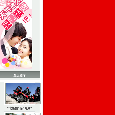
奥运图库
“北极猫”保“鸟巢”