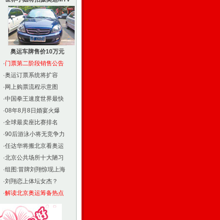
奥运车牌售价10万元
·
门票第二阶段销售公告
·
奥运订票系统将扩容
·
网上购票流程示意图
·
中国拳王速度世界最快
·
08年8月8日婚宴火爆
·
全球最卖座比赛排名
·
90后游泳小将无竞争力
·
任达华将搬北京看奥运
·
北京公共场所十大陋习
·
组图:冒牌刘翔惊现上海
·
刘翔恋上体坛女杰？
·
解读北京奥运筹备热点