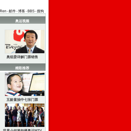
aRen
-
邮件
-
博客
-
BBS
-
搜狗
奥运视频
奥组委详解门票销售
精彩推荐
五龄童抽中七张门票
世界小姐将拍摄奥运MTV