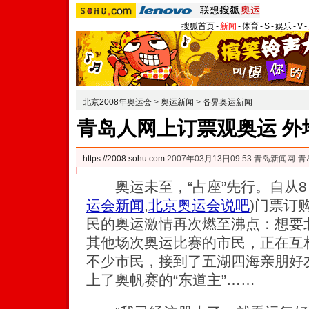
搜狐首页
-
新闻
-
体育
-
S
-
娱乐
-
V
-
北京2008年奥运会
>
奥运新闻
>
各界奥运新闻
青岛人网上订票观奥运 外
https://2008.sohu.com
2007年03月13日09:53 青岛新闻网-
奥运未至，“占座”先行。自从8
运会新闻
,
北京奥运会说吧
)
门票订
民的奥运激情再次燃至沸点：想要北
其他场次奥运比赛的市民，正在互
不少市民，接到了五湖四海亲朋好友
上了奥帆赛的“东道主”……