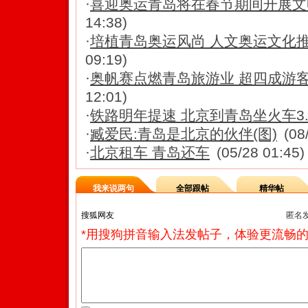
·
喜迎奥运青岛将在春节期间开展文
14:38)
·
培植青岛奥运风尚 人文奥运文化
09:19)
·
奥帆赛点燃青岛旅游业 超四成游
12:01)
·
铁路明年提速 北京到青岛坐火车3.
·
臧爱民:青岛是北京的伙伴(图)
(08
·
北京租车 青岛还车
(05/28 01:45)
我来说两句
全部跟帖
精华帖
匿名
*用搜狗拼音输入法发帖子，体验更流畅的