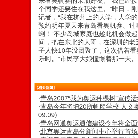
来看奥帆赛的亲朋好友。“我已经接
个同学还要住在我这里。”昨日，
记者，“我在杭州上的大学，大学
预约明年夏天来青岛看奥帆赛、过
蜊！”不少岛城家庭也趁此机会做起
间，把在东北的大哥，在深圳的老
子人快10年没团聚了，这次借着
乐呵。”市民李大娘憧憬着那一天。
【相关新闻】
·
青岛2007“我为奥运种棵树”宣传
·
青岛今年将增20所帆船学校 人文
09:09)
·
青岛网通奥运通信建设今年将全面
·
北京奥运青岛分新闻中心举行首场发