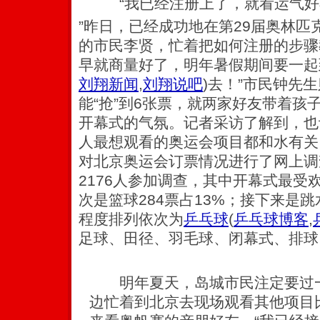
“我已经注册上了，就看运气好
”昨日，已经成功地在第29届奥林
的市民李贤，忙着把如何注册的步骤
早就商量好了，明年暑假期间要一起
刘翔新闻
,
刘翔说吧
)
去！”市民钟先
能“抢”到6张票，就两家好友带着孩
开幕式的气氛。记者采访了解到，也
人最想观看的奥运会项目都和水有关
对北京奥运会订票情况进行了网上调
2176人参加调查，其中开幕式最受欢
次是篮球284票占13%；接下来是跳
程度排列依次为
乒乓球
(
乒乓球博客
,
足球、田径、羽毛球、闭幕式、排球
明年夏天，岛城市民注定要过一
边忙着到北京去现场观看其他项目