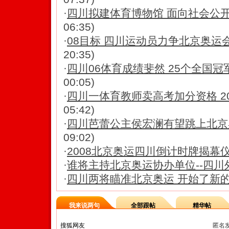
·
四川拟建体育博物馆 面向社会公
06:35)
·
08目标 四川运动员力争北京奥运
20:35)
·
四川06体育成绩斐然 25个全国冠
00:05)
·
四川一体育教师卖高考加分资格 20
05:42)
·
四川芭蕾公主侯宏澜有望跳上北京
09:02)
·
2008北京奥运四川倒计时牌揭幕
·
谁将主持北京奥运协办单位--四川
·
四川两将瞄准北京奥运 开始了新
我来说两句
全部跟帖
精华帖
匿名