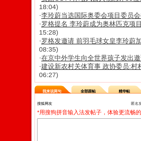
18:04)
·
李玲蔚当选国际奥委会项目委员会委
·
罗格提名 李玲蔚成为奥林匹克项
15:28)
·
罗格发邀请 前羽毛球女皇李玲蔚
08:35)
·
在京中外学生向全世界孩子发出邀
·
建设新农村关体育事 政协委员:村
06:27)
我来说两句
全部跟帖
精华帖
匿名
*用搜狗拼音输入法发帖子，体验更流畅的