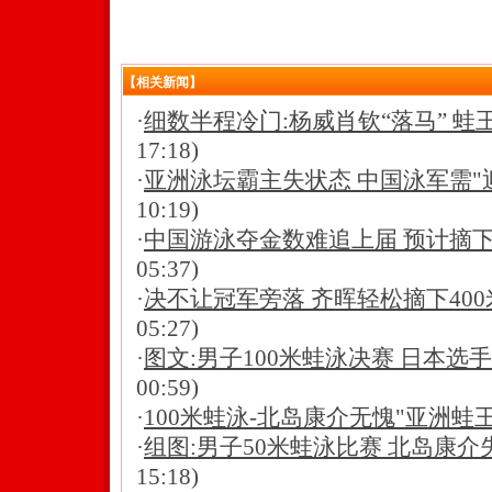
【相关新闻】
·
细数半程冷门:杨威肖钦“落马” 蛙
17:18)
·
亚洲泳坛霸主失状态 中国泳军需"迎
10:19)
·
中国游泳夺金数难追上届 预计摘下
05:37)
·
决不让冠军旁落 齐晖轻松摘下40
05:27)
·
图文:男子100米蛙泳决赛 日本选
00:59)
·
100米蛙泳-北岛康介无愧"亚洲蛙王
·
组图:男子50米蛙泳比赛 北岛康
15:18)