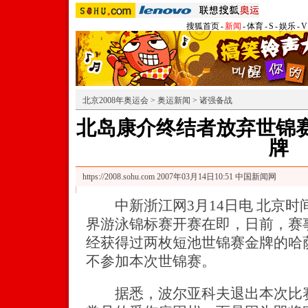
搜狐首页
-
新闻
-
体育
-
S
-
娱乐
-
V
北京2008年奥运会
>
奥运新闻
>
诸强备战
北岛康介终结者放弃世锦赛
牌
https://2008.sohu.com
2007年03月14日10:51 中国新闻网
中新浙江网3月14日电 北京时间3
界游泳锦标赛开赛在即，日前，赛
经获得过两枚短池世锦赛金牌的哈
不参加本次世锦赛。
据悉，波尔亚科夫退出本次比赛