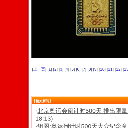
[
上一页
] [
1
] [
2
] [
3
] [
4
] [
5
] [
6
] [
7
] [
8
] [
9
] [
10
] [
11
] [
12
] [
1
【相关新闻】
·
北京奥运会倒计时500天 推出限
18:13)
·
组图:奥运倒计时500天大众纪念章