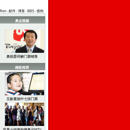
aRen
-
邮件
-
博客
-
BBS
-
搜狗
奥运视频
奥组委详解门票销售
精彩推荐
五龄童抽中七张门票
世界小姐将拍摄奥运MTV