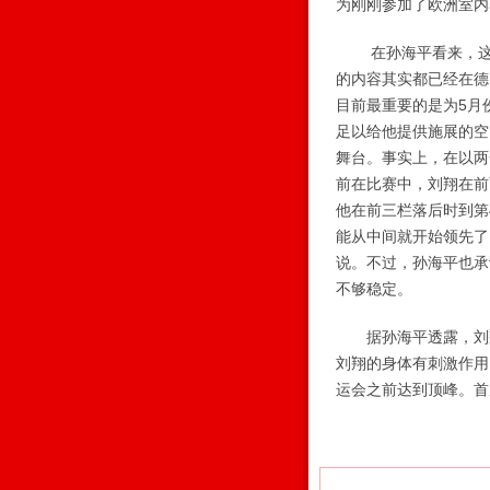
为刚刚参加了欧洲室内
在孙海平看来，这样
的内容其实都已经在德
目前最重要的是为5月
足以给他提供施展的空
舞台。事实上，在以两
前在比赛中，刘翔在前
他在前三栏落后时到第
能从中间就开始领先了
说。不过，孙海平也承
不够稳定。
据孙海平透露，刘翔
刘翔的身体有刺激作用
运会之前达到顶峰。首
【相关新闻】