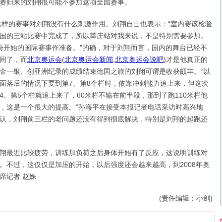
赛归来的刘翔很可能不参加这项全国赛事。
的赛事对刘翔没有什么刺激作用。刘翔自己也表示：“室内赛该检验
国的三站比赛中完成了，所以莘庄站对我来说，不是特别需要参加。
份开始的国际赛事作准备。”的确，对于刘翔而言，国内的舞台已经不
间了，而
北京奥运会
(
北京奥运会新闻
,
北京奥运会说吧
)
才是他真正的
金一银、创亚洲纪录的成绩结束德国之旅的刘翔可谓是收获颇丰。“以
面落后的情况下要到第7、第8个栏时，依靠冲刺能力追上来，但这次
4、第5个栏就追上来了，60米栏不输在前半段，那到了跑110米栏他
，这是一个很大的提高。”孙海平在接受本报记者电话采访时高兴地
认，刘翔前三栏的老问题还没有得到彻底解决，特别是刘翔的起跑还
最近比较疲劳，训练加负荷之后身体开始有了反应，这说明训练对
。不过，这仅仅是加压的开始，以后强度还会越来越高，到2008年奥
席记者 赵姝
(责任编辑：小剑)