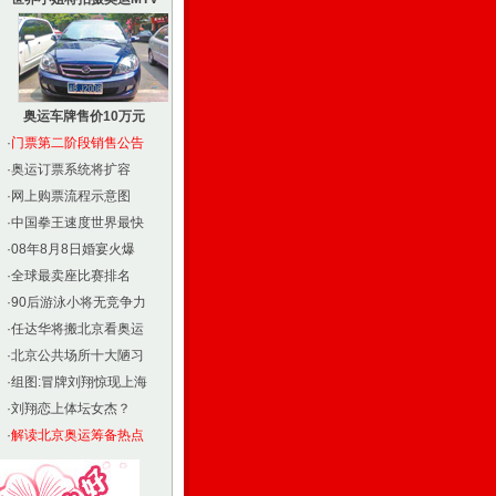
奥运车牌售价10万元
·
门票第二阶段销售公告
·
奥运订票系统将扩容
·
网上购票流程示意图
·
中国拳王速度世界最快
·
08年8月8日婚宴火爆
·
全球最卖座比赛排名
·
90后游泳小将无竞争力
·
任达华将搬北京看奥运
·
北京公共场所十大陋习
·
组图:冒牌刘翔惊现上海
·
刘翔恋上体坛女杰？
·
解读北京奥运筹备热点