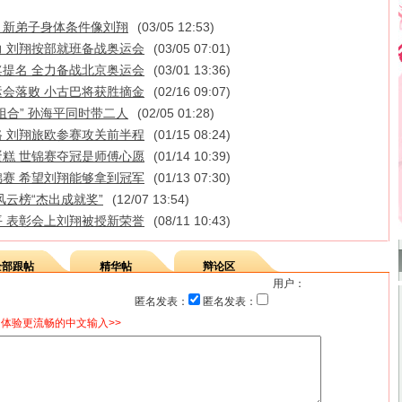
” 新弟子身体条件像刘翔
(03/05 12:53)
 刘翔按部就班备战奥运会
(03/05 07:01)
提名 全力备战北京奥运会
(03/01 13:36)
会落败 小古巴将获胜摘金
(02/16 09:07)
组合” 孙海平同时带二人
(02/05 01:28)
 刘翔旅欧参赛攻关前半程
(01/15 08:24)
糕 世锦赛夺冠是师傅心愿
(01/14 10:39)
赛 希望刘翔能够拿到冠军
(01/13 07:30)
风云榜“杰出成就奖”
(12/07 13:54)
 表彰会上刘翔被授新荣誉
(08/11 10:43)
全部跟帖
精华帖
辩论区
用户：
匿名发表：
匿名发表：
体验更流畅的中文输入>>