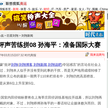
搜狐首页
-
新闻
-
体育
-
S
-
娱乐
-
V
-
财经
-
IT
-
汽车
-
房产
-
家居
-
女人
-
TV
-
视频
-
Chin
备战
>
巨星刘翔
>
刘翔新闻
评声苦练拼08 孙海平：准备国际大赛
我来说两句
7年03月15日07:32 时代商报
“批评
刘翔
(
刘翔博客
,
刘翔新闻
,
刘翔说吧
)
夺冠感言”的言论在社会上
过，刘翔本人似乎并没有受到此事的干扰，而是无声地用成绩转移了
联昨天公布的最新一期男子110米栏排名中，刘翔仍然高居榜首。
是从第6位上升至第5位。
室内田径锦标赛将在上海莘庄田径训练基地拉开战幕，所以刘翔再
截的对象。不过，刘翔师傅孙海平的一番话却让众媒体败兴而归。因