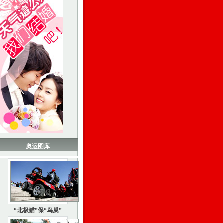
奥运图库
“北极猫”保“鸟巢”