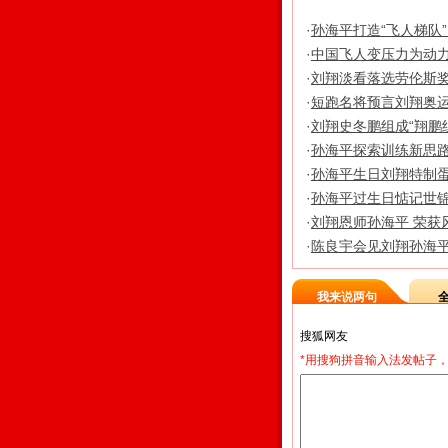
·
孙海平打造“飞人梯队
·
中国飞人变压力为动力
·
刘翔淡看落选劳伦斯奖
·
短跑名将预言刘翔奥运
·
刘翔史冬鹏组成“翔鹏
·
孙海平探索训练新思路
·
孙海平生日刘翔特制蛋
·
孙海平过生日惦记世锦
·
刘翔恩师孙海平 荣获
·
陈良宇会见刘翔孙海平
我来说两句
*用搜狗拼音输入法发帖子，