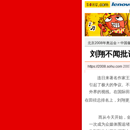
北京2008年奥运会
>
中国
刘翔不闻批
https://2008.sohu.com
200
连日来著名作家王蒙
引起了极大的争议。不
外界的视线。在国际田
在田径总排名上，刘翔更
而从今天开始，全国
一次成为众媒体围追堵