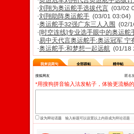
·
刘翔为奥运舵手选拔代言
(03/02 
·
刘翔助阵奥运舵手
(03/01 03:04)
·
奥运舵手32强广东三人入围
(02/1
·
[时空连线]专业选手眼中的奥运舵
·
易中天代言奥运舵手:奥运冠军 宁
·
奥运舵手:和梦想一起远航
(01/18 
我来说两句
全部跟帖
精华帖
匿名
*用搜狗拼音输入法发帖子，体验更流畅的
设为辩论话题