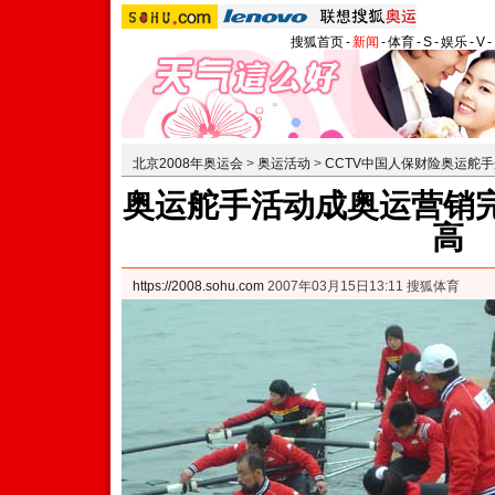
搜狐首页
-
新闻
-
体育
-
S
-
娱乐
-
V
-
北京2008年奥运会
>
奥运活动
>
CCTV中国人保财险奥运舵
奥运舵手活动成奥运营销完
高
https://2008.sohu.com
2007年03月15日13:11 搜狐体育