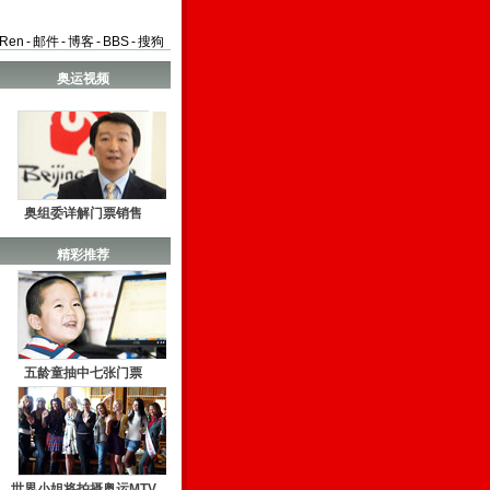
aRen
-
邮件
-
博客
-
BBS
-
搜狗
奥运视频
奥组委详解门票销售
精彩推荐
五龄童抽中七张门票
世界小姐将拍摄奥运MTV