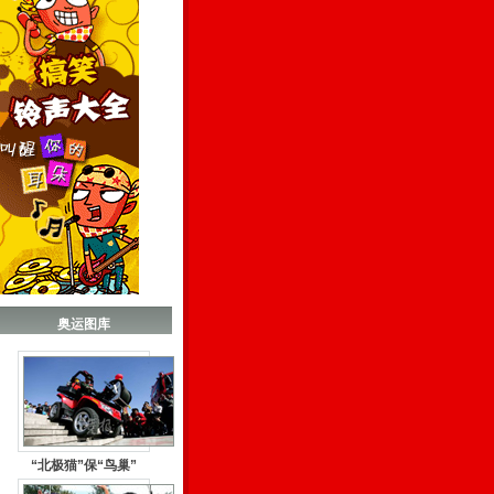
奥运图库
“北极猫”保“鸟巢”