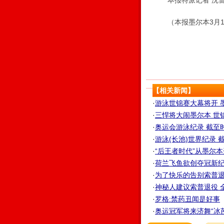
本报特派记者 沈
（本报墨尔本3月1
【相关新闻】
·
游泳世锦赛大幕将开 
·
三悍将大闹墨尔本 世
·
奥运会游泳纪录 截至时
·
游泳(长池)世界纪录 截
·
“后王者时代”从墨尔
·
荷兰飞鱼欲创夺冠新纪
·
为了快乐的告别索普退
·
神秘人建议索普退役 
·
罗格:禁药丑闻是好事
·
奥运冠军将来济舞“冰芭