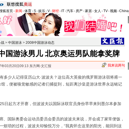
搜狐首页
-
新闻
-
体育
-
S
-
娱乐
-
V
-
财经
-
IT
-
汽车
-
房产
-
家居
-
女人
-
TV
-
视频
-
Chin
备战
>
中国游泳
>
2008中国游泳动态
中国游泳男儿 北京奥运男队能拿奖牌
我来说两句
7年03月20日09:13 东方网-文汇报
多少人记得亚历山大·波波夫？这位高大英俊的俄罗斯游泳宿将甫一
泳馆，便被嗅觉敏感的记者们捕捉到，短距离沙皇是游泳世界永远铭记
5日起方才开赛，但波波夫以国际泳联官员身份早早来到墨尔本参加
席、国际奥委会运动员委员会委员的波波夫来说，开会成了家常便饭，
一烦琐的过程，波波夫却愉悦万分，“我真怀念这里的阳光，能回到这