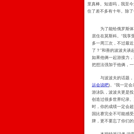
里真棒。知道吗，我至今
住了差不多有十年。除了
为了能给俄罗斯体育的
居住在莫斯科。“我享
多一周三次，不过最近
了？”和善的波波夫谈
如果他俩一起游接力，
把想法强加于他俩，一
与波波夫的话题，自
运会说吧
)
。“我一定
游泳队，波波夫更是投
创造过很多世界纪录。
时，你的成绩一定会超
国比赛完全不可能感受
牌，更不要忘了你们的