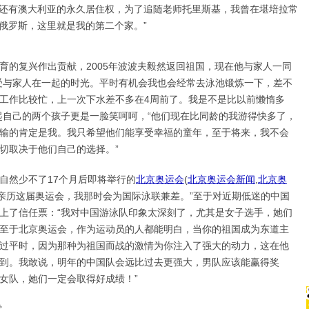
还有澳大利亚的永久居住权，为了追随老师托里斯基，我曾在堪培拉常
俄罗斯，这里就是我的第二个家。”
复兴作出贡献，2005年波波夫毅然返回祖国，现在他与家人一同
受与家人在一起的时光。平时有机会我也会经常去泳池锻炼一下，差不
工作比较忙，上一次下水差不多在4周前了。我是不是比以前懒惰多
起自己的两个孩子更是一脸笑呵呵，“他们现在比同龄的我游得快多了，
输的肯定是我。我只希望他们能享受幸福的童年，至于将来，我不会
切取决于他们自己的选择。”
然少不了17个月后即将举行的
北京奥运会
(
北京奥运会新闻
,
北京奥
会亲历这届奥运会，我那时会为国际泳联兼差。”至于对近期低迷的中国
上了信任票：“我对中国游泳队印象太深刻了，尤其是女子选手，她们
至于北京奥运会，作为运动员的人都能明白，当你的祖国成为东道主
过平时，因为那种为祖国而战的激情为你注入了强大的动力，这在他
到。我敢说，明年的中国队会远比过去更强大，男队应该能赢得奖
女队，她们一定会取得好成绩！”