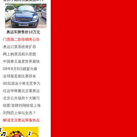
奥运车牌售价10万元
·
门票第二阶段销售公告
·
奥运订票系统将扩容
·
网上购票流程示意图
·
中国拳王速度世界最快
·
08年8月8日婚宴火爆
·
全球最卖座比赛排名
·
90后游泳小将无竞争力
·
任达华将搬北京看奥运
·
北京公共场所十大陋习
·
组图:冒牌刘翔惊现上海
·
刘翔恋上体坛女杰？
·
解读北京奥运筹备热点