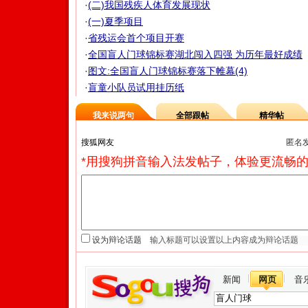
·
(二)我国残疾人体育发展现状
·
(一)夏季项目
·
省残运会首个项目开赛
·
全国盲人门球锦标赛湖北闯入四强 为历年最好成绩
·
图文:全国盲人门球锦标赛落下帷幕(4)
·
盲童小队员试用挂历纸
我来说两句
全部跟帖
精华帖
匿名
*用搜狗拼音输入法发帖子，体验更流畅的
设为辩论话题
新闻
网页
音