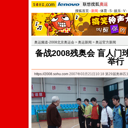
搜狐首页
-
新闻
-
体育
-
S
-
娱乐
-
V
-
奥运频道-2008北京奥运会
>
奥运新闻
>
奥运官方新闻
备战2008残奥会 盲人
举行
https://2008.sohu.com
2007年03月21日10:18 第29届奥