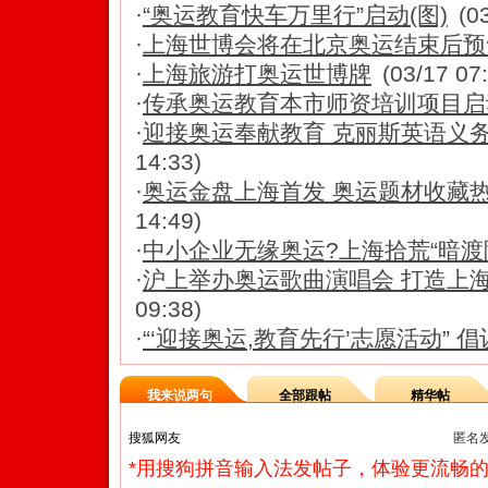
·
“奥运教育快车万里行”启动(图)
(0
·
上海世博会将在北京奥运结束后预售
·
上海旅游打奥运世博牌
(03/17 07
·
传承奥运教育本市师资培训项目启
·
迎接奥运奉献教育 克丽斯英语义
14:33)
·
奥运金盘上海首发 奥运题材收藏热潮
14:49)
·
中小企业无缘奥运?上海拾荒“暗渡
·
沪上举办奥运歌曲演唱会 打造上
09:38)
·
“‘迎接奥运,教育先行’志愿活动” 
我来说两句
全部跟帖
精华帖
匿名
*用搜狗拼音输入法发帖子，体验更流畅的