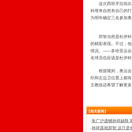
这次西班牙拉练比赛
科维奇自然有自己的打
为明年确定三名参加奥
郑智当然是杜伊科维
的精彩表现。不过，他
情况。——多哈亚运会
名球员也应该是杜伊科
根据规则，奥运会足
织和左边卫位置上都有
主教练还希望了解更多
【相关新闻】
·
朱广沪遗憾孙祥缺阵 
·
孙祥遥祝郑智:这只是