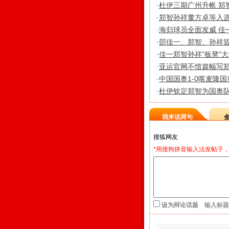
·
杜伊三期广州升帐 郑
·
郑智孙祥董方卓等入选
·
海归球员全面发威 佳
·
邵佳一、郑智、孙祥皆
·
佳一郑智孙祥"板凳"
·
亚运官网不惜篇幅写郑
·
中国国奥1-0喀麦隆国
·
杜伊钦定郑智为国奥队
我来说两句
*用搜狗拼音输入法发帖子，
设为辩论话题