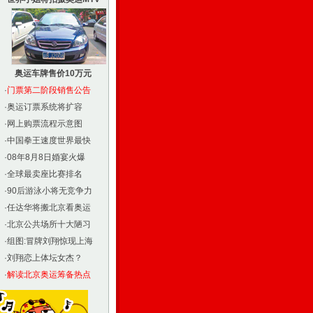
奥运车牌售价10万元
·
门票第二阶段销售公告
·
奥运订票系统将扩容
·
网上购票流程示意图
·
中国拳王速度世界最快
·
08年8月8日婚宴火爆
·
全球最卖座比赛排名
·
90后游泳小将无竞争力
·
任达华将搬北京看奥运
·
北京公共场所十大陋习
·
组图:冒牌刘翔惊现上海
·
刘翔恋上体坛女杰？
·
解读北京奥运筹备热点