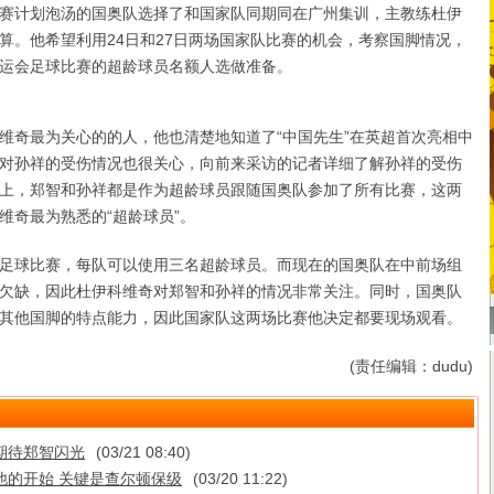
计划泡汤的国奥队选择了和国家队同期同在广州集训，主教练杜伊
算。他希望利用24日和27日两场国家队比赛的机会，考察国脚情况，
运会足球比赛的超龄球员名额人选做准备。
奇最为关心的的人，他也清楚地知道了“中国先生”在英超首次亮相中
对孙祥的受伤情况也很关心，向前来采访的记者详细了解孙祥的受伤
上，郑智和孙祥都是作为超龄球员跟随国奥队参加了所有比赛，这两
维奇最为熟悉的“超龄球员”。
球比赛，每队可以使用三名超龄球员。而现在的国奥队在中前场组
欠缺，因此杜伊科维奇对郑智和孙祥的情况非常关注。同时，国奥队
其他国脚的特点能力，因此国家队这两场比赛他决定都要现场观看。
(责任编辑：dudu)
期待郑智闪光
(03/21 08:40)
他的开始 关键是查尔顿保级
(03/20 11:22)