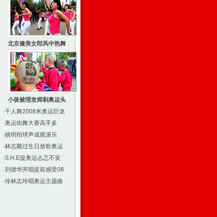
北京健美女郎风中热舞
小孩被理发师剃奥运头
·
千人舞2008米奥运巨龙
·
奥运街舞大赛高手多
·
姚明拍球声成摇滚乐
·
林志颖过生日放歌奥运
·
S.H.E提奥运忐忑不安
·
刘德华开唱提前感受08
·
传林志玲唱奥运主题曲