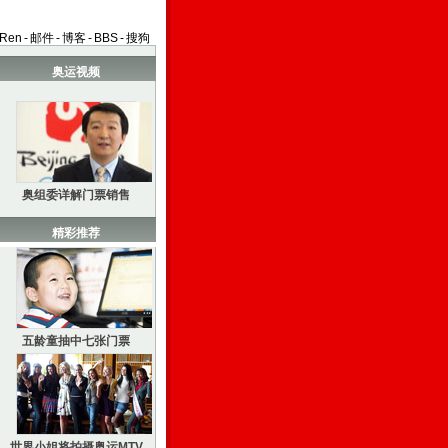
aRen
-
邮件
-
博客
-
BBS
-
搜狗
奥运视频
奥组委详解门票销售
精彩推荐
五龄童抽中七张门票
世界小姐将拍摄奥运MTV