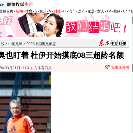
搜狐首页
-
新闻
-
体育
-
S
-
娱乐
-
V
-
财经
-
IT
-
汽车
-
房产
-
家居
-
女人
-
TV
-
视频
-
Chin
备战
>
中国足球
>
2008中国男足动态
奥也盯着 杜伊开始摸底08三超龄名额
我来说两句
7年03月21日11:04 东方体育日报