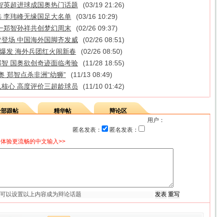
智英超进球成国奥热门话题
(03/19 21:26)
 李玮峰无缘国足大名单
(03/16 10:29)
一郑智孙祥共创梦幻周末
(02/26 09:37)
登场 中国海外国脚齐发威
(02/26 08:51)
大爆发 海外兵团红火闹新春
(02/26 08:50)
智 国奥欲创奇迹面临考验
(11/28 18:55)
奥 郑智点杀非洲“幼狮”
(11/13 08:49)
核心 高度评价三超龄球员
(11/10 01:42)
全部跟帖
精华帖
辩论区
用户：
匿名发表：
匿名发表：
体验更流畅的中文输入>>