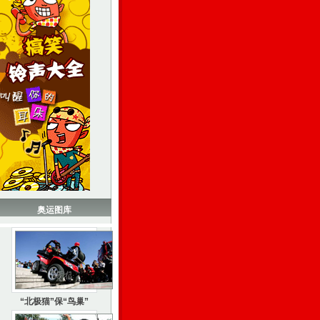
奥运图库
“北极猫”保“鸟巢”