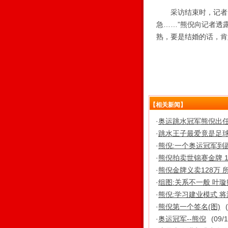
采访结束时，记者问
急……”熊倪向记者透
熟，要是结婚的话，肯
【相关新闻】
·
奥运跳水冠军熊倪出任
·
跳水王子最爱竟是足球
·
熊倪:一个奥运冠军到
·
熊倪拍卖世锦赛金牌 
·
熊倪金牌义卖128万
·
组图:关系不一般 叶璇
·
熊倪:学习建业模式 
·
熊倪第一个签名(图)
·
奥运冠军--熊倪
(09/