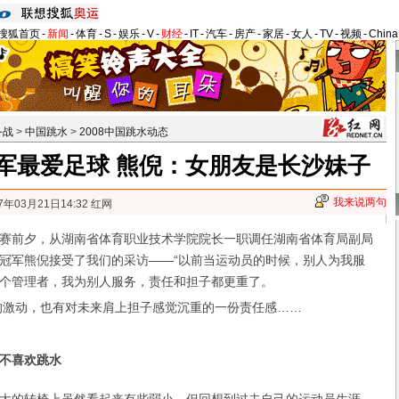
搜狐首页
-
新闻
-
体育
-
S
-
娱乐
-
V
-
财经
-
IT
-
汽车
-
房产
-
家居
-
女人
-
TV
-
视频
-
Chin
备战
>
中国跳水
>
2008中国跳水动态
军最爱足球 熊倪：女朋友是长沙妹子
我来说两句
7年03月21日14:32 红网
前夕，从湖南省体育职业技术学院院长一职调任湖南省体育局副局
冠军熊倪接受了我们的采访——“以前当运动员的时候，别人为我服
个管理者，我为别人服务，责任和担子都更重了。
的激动，也有对未来肩上担子感觉沉重的一份责任感……
不喜欢跳水