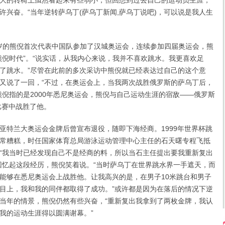
的转椅上虽然看起来有些弱小，但回想到过去自己的运动员生涯，
许兴奋。“当年逆转萨乌丁(萨乌丁新闻,萨乌丁说吧)，可以说是我人生
岁的熊倪首次代表中国队参加了汉城奥运会，连续参加四届奥运会，熊
熊倪时代”。“说实话，从我内心来说，我并不喜欢跳水。我更喜欢足
了跳水。”尽管在此前的多次采访中熊倪就已经表达过自己的这个意
又说了一回，“不过，在奥运会上，当我两次战胜俄罗斯的萨乌丁后，
熊倪指的是2000年悉尼奥运会，熊倪与自己运动生涯的宿敌——俄罗斯
比赛中战胜了他。
兰大奥运会金牌后曾宣布退役，随即下海经商。1999年世界杯跳
常糟糕，时任国家体育总局游泳运动管理中心主任的石天曙专程飞抵
“我当时已经发现自己不是经商的料，所以当石主任提出要我重新复出
回忆起这段经历，熊倪笑着说。“当时萨乌丁在世界跳水界一手遮天，而
能够在悉尼奥运会上战胜他。让我高兴的是，在男子10米跳台和男子
目上，我和我的同伴都取得了成功。”或许都是因为在落后的情况下逆
当年的情景，熊倪仍然有些兴奋，“重新复出我拿到了两枚金牌，我认
我的运动生涯得以圆满谢幕。”