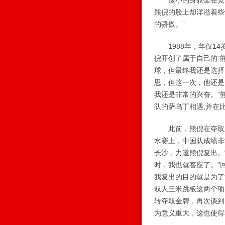
瘦小的身躯坐在宽大
熊倪的脸上却洋溢着些
的骄傲。”
1988年，年仅14
倪开创了属于自己的“
球，但最终我还是选择
思，但这一次，他还是
我还是非常的兴奋。”
队的萨乌丁相遇,并在
此前，熊倪在夺取亚特
水赛上，中国队成绩非
长沙，力邀熊倪复出。
时，我也就答应了。”
我复出的目的就是为了
双人三米跳板这两个项
转夺取金牌，再次谈到
为意义重大，这也使得