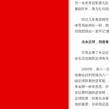
另一名世界冠军唐九红
兼副区长，唐九红任副
经过几年基层领导岗
体育局副局长一职，熊
但我想我会一直牢记‘服
业余足球，我曾拿
尽管从事了长达近20
余生活也都和足球有关
2002年，前八一足
他都会赶到现场为八一
级足球联赛的亚军呢。
拿金牌一样有意思。作
在比赛时踢的是前锋，
足球联赛，结果在决赛
我的最爱。目前我还是