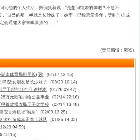
到他的个人生活，熊倪笑着说：“是想问结婚的事吧？不急不
露，“自己的那一半就是长沙妹子，姓李，已经恋爱多年，等到时机成
定会通知大家来喝喜酒的……”
(责任编辑：海盗)
湖南体育局副局长(图)
(01/17 12:15)
 熊倪:女朋友是长沙妹子
(03/20 10:14)
副厅干部的10年仕途样本
(01/26 09:47)
128万元款项捐给公益事业
(02/14 22:16)
 所得善款捐农民工子弟学校
(02/14 13:48)
熊倪香港机场“吻别”
(02/09 13:25)
将湘涛打造成真正本土球队
(01/25 14:03)
(12/29 04:59)
19 18:15)