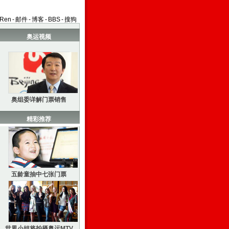
aRen
-
邮件
-
博客
-
BBS
-
搜狗
奥运视频
奥组委详解门票销售
精彩推荐
五龄童抽中七张门票
世界小姐将拍摄奥运MTV