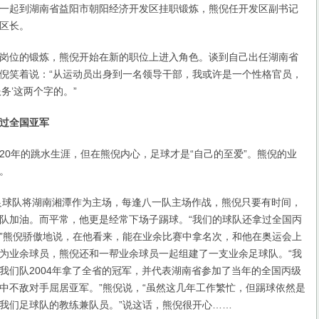
一起到湖南省益阳市朝阳经济开发区挂职锻炼，熊倪任开发区副书记
区长。
位的锻炼，熊倪开始在新的职位上进入角色。谈到自己出任湖南省
倪笑着说：“从运动员出身到一名领导干部，我或许是一个性格官员，
务’这两个字的。”
过全国亚军
年的跳水生涯，但在熊倪内心，足球才是“自己的至爱”。熊倪的业
。
球队将湖南湘潭作为主场，每逢八一队主场作战，熊倪只要有时间，
队加油。而平常，他更是经常下场子踢球。“我们的球队还拿过全国丙
”熊倪骄傲地说，在他看来，能在业余比赛中拿名次，和他在奥运会上
为业余球员，熊倪还和一帮业余球员一起组建了一支业余足球队。“我
我们队2004年拿了全省的冠军，并代表湖南省参加了当年的全国丙级
中不敌对手屈居亚军。”熊倪说，“虽然这几年工作繁忙，但踢球依然是
我们足球队的教练兼队员。”说这话，熊倪很开心……