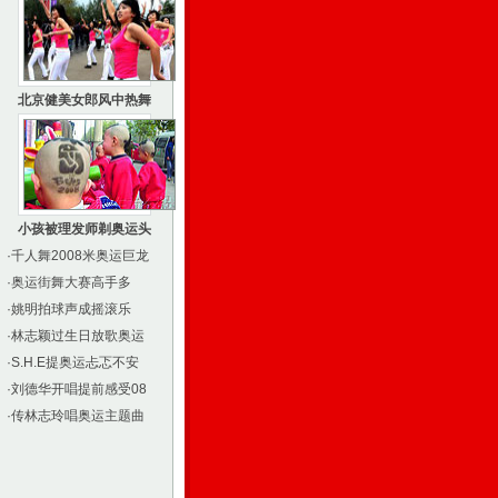
北京健美女郎风中热舞
小孩被理发师剃奥运头
·
千人舞2008米奥运巨龙
·
奥运街舞大赛高手多
·
姚明拍球声成摇滚乐
·
林志颖过生日放歌奥运
·
S.H.E提奥运忐忑不安
·
刘德华开唱提前感受08
·
传林志玲唱奥运主题曲