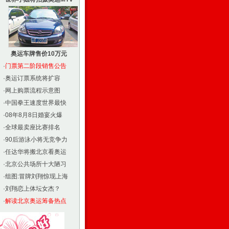
奥运车牌售价10万元
·
门票第二阶段销售公告
·
奥运订票系统将扩容
·
网上购票流程示意图
·
中国拳王速度世界最快
·
08年8月8日婚宴火爆
·
全球最卖座比赛排名
·
90后游泳小将无竞争力
·
任达华将搬北京看奥运
·
北京公共场所十大陋习
·
组图:冒牌刘翔惊现上海
·
刘翔恋上体坛女杰？
·
解读北京奥运筹备热点