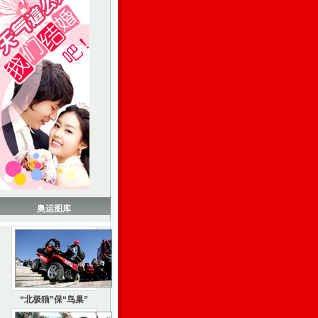
奥运图库
“北极猫”保“鸟巢”