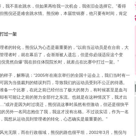
，我不喜欢跳水，但如果再给我一次机会，我依旧会选择它。”看得
但熊倪还是难舍跳水情。熊倪称，本届世锦赛，他只要有时间，肯定
打过一架
者的转化，熊倪认为心态是最重要的，“以前当运动员是在台前，大
管理者时，就在幕后了，会渐渐被人遗忘，但是你必须适应这个变
熊倪竟然自爆“我在担任体院院长时，就差点在比赛中打过一架。”
子，解释说：“2005年在南京举行的全国十运会上，我们当时有一
可因为当值裁判的错误判罚，导致我们的运动员受到不公正的待遇。
准备一个比赛，在此之前已经付出了极大的努力，有时候甚至是血与
却有可能让之前的努力全部付之东流。也就是在这种情况下，我才出
…”或许是因为时过境迁，熊倪说这事时虽然有些激动，但还是很快平
们的另外一名同志抱住了我，我这才没有出格。不过说实话，作为一名
，我想从运动员到管理者的转化，心态确实是最重要的。”
无限，而在行政领域，熊倪的路也很平坦，2002年3月，熊倪与