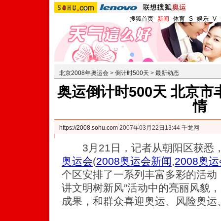
搜狐首页
-
新闻
-
体育
-
S
-
娱乐
-
V
-
北京2008年奥运会
>
倒计时500天
>
最新动态
奥运倒计时500天 北京
情
https://2008.sohu.com
2007年03月22日13:44 千龙网
3月21日，记者从朝阳区获悉，
奥运会
(
2008奥运会新闻
,
2008奥
个区安排了一系列丰富多彩的活动
讲文明树新风”活动中的亮丽风貌
成果，和群众喜迎奥运、风险奥运