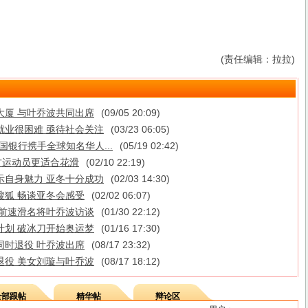
(责任编辑：拉拉)
大厦 与叶乔波共同出席
(09/05 20:09)
就业很困难 亟待社会关注
(03/23 06:05)
国银行携手全球知名华人...
(05/19 02:42)
南方运动员更适合花滑
(02/10 22:19)
示自身魅力 亚冬十分成功
(02/03 14:30)
搜狐 畅谈亚冬会感受
(02/02 06:07)
 前速滑名将叶乔波访谈
(01/30 22:12)
计划 破冰刀开始奥运梦
(01/16 17:30)
同时退役 叶乔波出席
(08/17 23:32)
退役 美女刘璇与叶乔波
(08/17 18:12)
全部跟帖
精华帖
辩论区