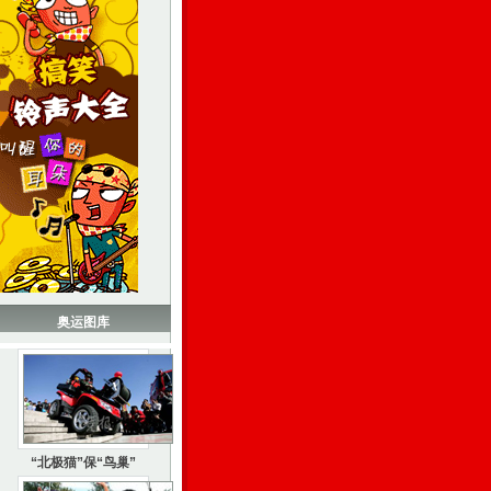
奥运图库
“北极猫”保“鸟巢”