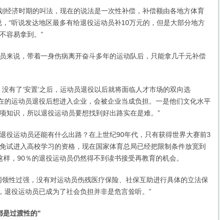
划经济时期的叫法，现在的说法是一次性补偿，补偿额由各地方体育
说，“听说发达地区最多有给退役运动员补10万元的，但是大部分地方
不容易拿到。”
来说，带着一身伤病离开奋斗多年的运动队后，只能拿几千元补偿
有了‘安置’之后，运动员退役以后就将面临人才市场的双向选
现在的运动员退役后想进入企业，会被企业当成负担。一是他们文化水平
项知识，所以退役运动员要想找到好出路实在是难。”
役运动员还能有什么出路？在上世纪90年代，只有获得世界大赛前3
免试进入高校学习的资格，现在国家体育总局已经把限制条件放宽到
这样，90％的退役运动员仍然得不到读书接受再教育的机会。
领性过强，没有对运动员伤残医疗保险、社保互助进行具体的立法保
以，退役运动员已成为了社会负担并非是危言耸听。”
是过渡性的”