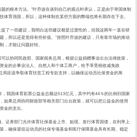
题的根本方法。”叶乔波在谈到自己的观点时承认，正是由于举国体制
技体育强国，所以，这种体制在某些方面的弊端也将长期存在下去。
提了一些建议，我明白这些建议都是过渡性的，但我这两年一直在研
题，所以还是觉得有些价值。”按照叶乔波的建议，只有靠市场的推动
制，才能让问题好转。
可以协同民政部、国家税务总局，根据公益捐赠事业出台法律政策，
资金的企事业法人、自然人和个体工商户，给予享受税收减免政
有总局应该争取体育扶贫工程专款支持，以确保运动员社保资金的筹
6年，我国体育彩票公益金总额达513亿元，其中约有44％的比例归国家
，如果总局协同财政部等相关部门出台政策，就可以把公益金的使用
资金的支出。
、证券部门允许体育社保基金上市、贴现、发行体育国债，在利率上
策，确保退役运动员的社保专项基金和医疗保障基金具有长期、稳定