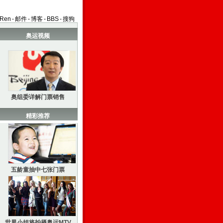
aRen
-
邮件
-
博客
-
BBS
-
搜狗
奥运视频
奥组委详解门票销售
精彩推荐
五龄童抽中七张门票
世界小姐将拍摄奥运MTV