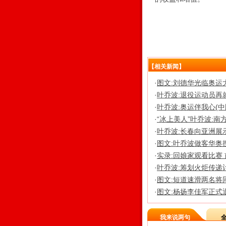
【相关新闻】
·
图文:刘德华光临奥运
·
叶乔波:退役运动员再
·
叶乔波:奥运伴我心(中
·
“冰上美人”叶乔波:
·
叶乔波:长春向亚洲展
·
图文:叶乔波做客华奥
·
实录:回娘家观看比赛
·
叶乔波:筹划火炬传递
·
图文:短道速滑两名将
·
图文:杨扬李佳军正式
我来说两句