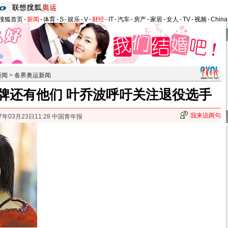
搜狐首页
-
新闻
-
体育
-
S
-
娱乐
-
V
-
财经
-
IT
-
汽车
-
房产
-
家居
-
女人
-
TV
-
视频
-
Chin
新闻
>
各界奥运新闻
牌还有他们 叶乔波呼吁关注退役选手
我来说两句
7年03月23日11:28 中国青年报