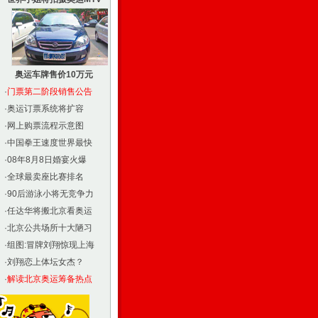
奥运车牌售价10万元
·
门票第二阶段销售公告
·
奥运订票系统将扩容
·
网上购票流程示意图
·
中国拳王速度世界最快
·
08年8月8日婚宴火爆
·
全球最卖座比赛排名
·
90后游泳小将无竞争力
·
任达华将搬北京看奥运
·
北京公共场所十大陋习
·
组图:冒牌刘翔惊现上海
·
刘翔恋上体坛女杰？
·
解读北京奥运筹备热点