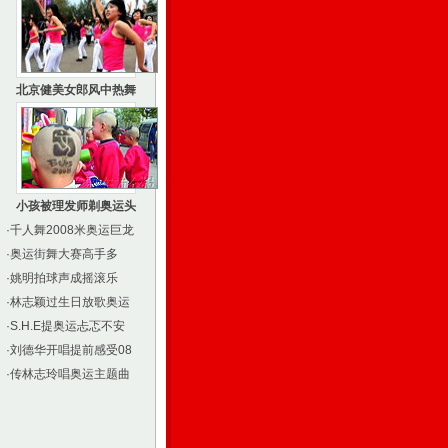
北京健美女郎风中热舞
小孩被理发师剃奥运头
·
千人舞2008米奥运巨龙
·
奥运街舞大赛高手多
·
姚明拍球声成摇滚乐
·
林志颖过生日放歌奥运
·
S.H.E提奥运忐忑不安
·
刘德华开唱提前感受08
·
传林志玲唱奥运主题曲