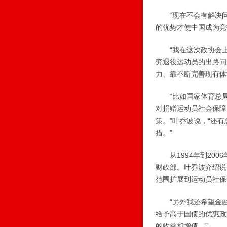
“现在不会有解决问
的优势才使中国成为竞
“我在这次政协会上
究退役运动员的出路问
力、靠不断完善现有体
“比如国家体育总局
对捐赠运动员社会保障
策。”叶乔波说，“还
措。”
从1994年到200
财政部。叶乔波介绍说
范围扩展到运动员社保
“另外我还希望金融
给予高于国债的优惠政
的收益和增值。”