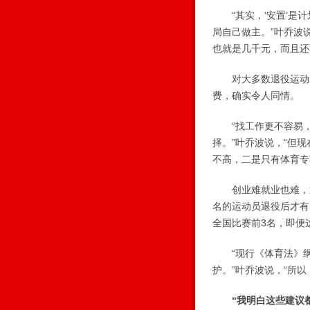
“其实，‘安置’是计
局自己做主。”叶乔波
也就是几千元，而且还
对大多数退役运动员
费，确实令人同情。
“找工作更不容易，没
择。”叶乔波说，“但
不高，二是只有体育专
创业难就业也难，退
名的运动员退役后才有
全国比赛前3名，即便
“现行《体育法》纲
护。”叶乔波说，“所
“我明白这些建议都