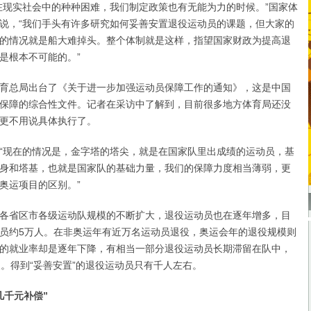
现实社会中的种种困难，我们制定政策也有无能为力的时候。”国家体
说，“我们手头有许多研究如何妥善安置退役运动员的课题，但大家的
的情况就是船大难掉头。整个体制就是这样，指望国家财政为提高退
是根本不可能的。”
总局出台了《关于进一步加强运动员保障工作的通知》，这是中国
保障的综合性文件。记者在采访中了解到，目前很多地方体育局还没
更不用说具体执行了。
现在的情况是，金字塔的塔尖，就是在国家队里出成绩的运动员，基
身和塔基，也就是国家队的基础力量，我们的保障力度相当薄弱，更
奥运项目的区别。”
省区市各级运动队规模的不断扩大，退役运动员也在逐年增多，目
员约5万人。在非奥运年有近万名运动员退役，奥运会年的退役规模则
的就业率却是逐年下降，有相当一部分退役运动员长期滞留在队中，
久。得到“妥善安置”的退役运动员只有千人左右。
几千元补偿”