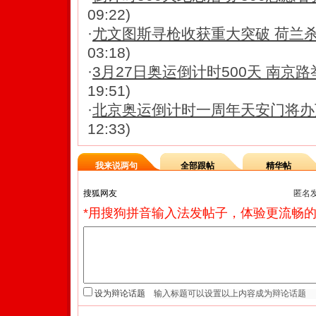
09:22)
·
尤文图斯寻枪收获重大突破 荷兰
03:18)
·
3月27日奥运倒计时500天 南京路
19:51)
·
北京奥运倒计时一周年天安门将办
12:33)
我来说两句
全部跟帖
精华帖
匿名
*用搜狗拼音输入法发帖子，体验更流畅的
设为辩论话题