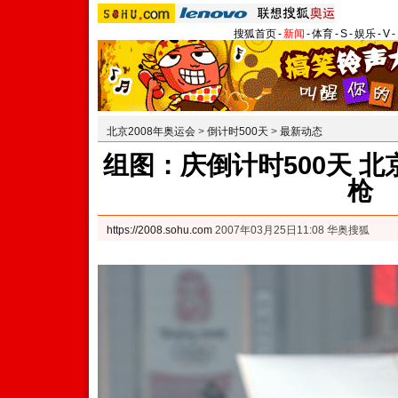
搜狐首页
-
新闻
-
体育
-
S
-
娱乐
-
V
-
北京2008年奥运会
>
倒计时500天
>
最新动态
组图：庆倒计时500天 
枪
https://2008.sohu.com
2007年03月25日11:08 华奥搜狐