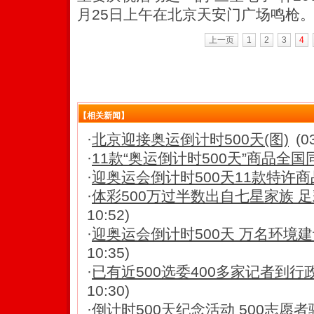
月25日上午在北京天安门广场鸣枪。
上一页
1
2
3
4
【相关新闻】
·
北京迎接奥运倒计时500天(图)
(0
·
11款“奥运倒计时500天”商品全
·
迎奥运会倒计时500天11款特许
·
体彩500万过半数出自七星家族 足
10:52)
·
迎奥运会倒计时500天 万名环境
10:35)
·
已有近500选委400多家记者到
10:30)
·
倒计时500天纪念活动 500志愿