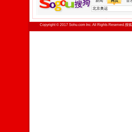
新闻
网页
音
Copyright © 2017 Sohu.com Inc. All Rights Reserved