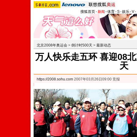
搜狐首页
-
新闻
-
体育
-
S
-
娱乐
-
V
-
北京2008年奥运会
>
倒计时500天
>
最新动态
万人快乐走五环 喜迎08北
天
https://2008.sohu.com
2007年03月26日09:00 竞报