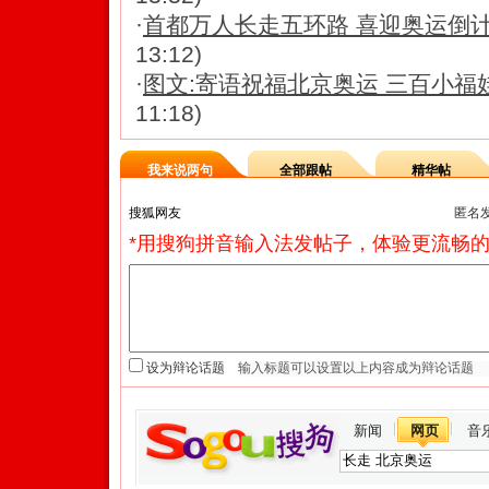
·
首都万人长走五环路 喜迎奥运倒计时
13:12)
·
图文:寄语祝福北京奥运 三百小福
11:18)
我来说两句
全部跟帖
精华帖
匿名
*用搜狗拼音输入法发帖子，体验更流畅的
设为辩论话题
新闻
网页
音