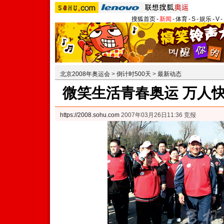
搜狐首页
-
新闻
-
体育
-
S
-
娱乐
-
V
-
北京2008年奥运会
>
倒计时500天
>
最新动态
微笑生活青春奥运 万人快
https://2008.sohu.com
2007年03月26日11:36 竞报