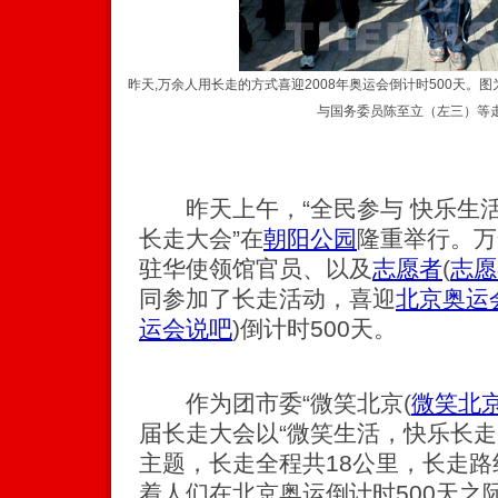
昨天,万余人用长走的方式喜迎2008年奥运会倒计时500天
与国务委员陈至立（左三）等
昨天上午，“全民参与 快乐生活—
长走大会”在
朝阳公园
隆重举行。万
驻华使领馆官员、以及
志愿者
(
志愿
同参加了长走活动，喜迎
北京奥运
运会说吧
)
倒计时500天。
作为团市委“微笑北京
(
微笑北
届长走大会以“微笑生活，快乐长走
主题，长走全程共18公里，长走路线
着人们在北京奥运倒计时500天之