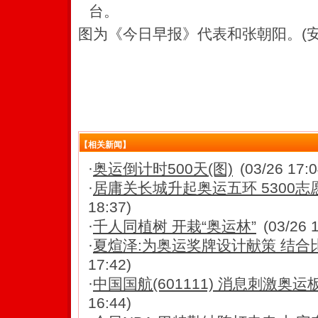
台。
图为《今日早报》代表和张朝阳。(安
【相关新闻】
·
奥运倒计时500天(图)
(03/26 17:0
·
居庸关长城升起奥运五环 5300志愿
18:37)
·
千人同植树 开栽“奥运林”
(03/26 
·
夏煊泽:为奥运奖牌设计献策 结合
17:42)
·
中国国航(601111) 消息刺激奥运板
16:44)