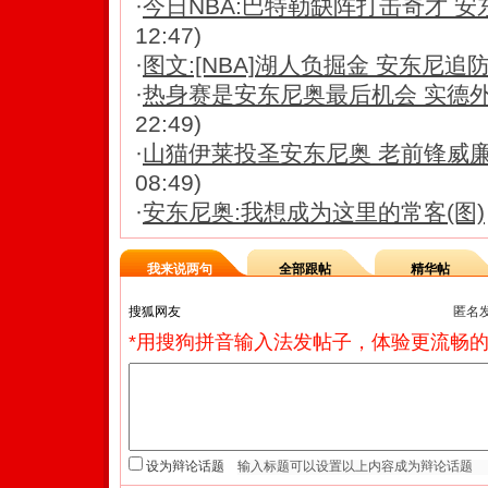
·
今日NBA:巴特勒缺阵打击奇才 
12:47)
·
图文:[NBA]湖人负掘金 安东尼追
·
热身赛是安东尼奥最后机会 实德
22:49)
·
山猫伊莱投圣安东尼奥 老前锋威
08:49)
·
安东尼奥:我想成为这里的常客(图)
我来说两句
全部跟帖
精华帖
匿名
*用搜狗拼音输入法发帖子，体验更流畅的
设为辩论话题