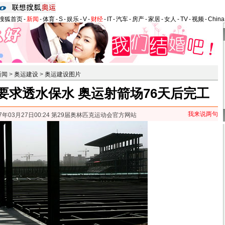
搜狐首页
-
新闻
-
体育
-
S
-
娱乐
-
V
-
财经
-
IT
-
汽车
-
房产
-
家居
-
女人
-
TV
-
视频
-
Chin
新闻
>
奥运建设
>
奥运建设图片
要求透水保水 奥运射箭场76天后完工
我来说两句
07年03月27日00:24 第29届奥林匹克运动会官方网站