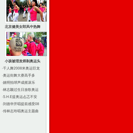
北京健美女郎风中热舞
小孩被理发师剃奥运头
·
千人舞2008米奥运巨龙
·
奥运街舞大赛高手多
·
姚明拍球声成摇滚乐
·
林志颖过生日放歌奥运
·
S.H.E提奥运忐忑不安
·
刘德华开唱提前感受08
·
传林志玲唱奥运主题曲