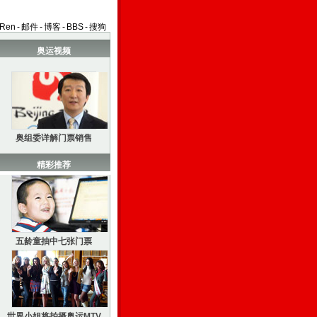
aRen
-
邮件
-
博客
-
BBS
-
搜狗
奥运视频
奥组委详解门票销售
精彩推荐
五龄童抽中七张门票
世界小姐将拍摄奥运MTV