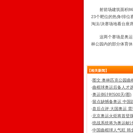
射箭场建筑面积860
23个靶位的热身/排位
淘汰/决赛场地看台座席
这两个赛场是奥运会
林公园内的部分体育休
【相关新闻】
·
图文:奥林匹克公园曲
·
曲棍球奥运后备人才选
·
奥运倒计时500天(图)
·
留点缺憾备奥运 中国
·
盘后点评:大国奥运 
·
北京奥运火炬将首登珠
·
统战系统将为奥运献
·
中国曲棍球人气旺 韩