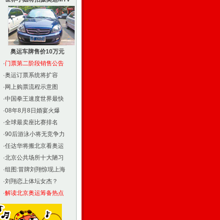
奥运车牌售价10万元
·
门票第二阶段销售公告
·
奥运订票系统将扩容
·
网上购票流程示意图
·
中国拳王速度世界最快
·
08年8月8日婚宴火爆
·
全球最卖座比赛排名
·
90后游泳小将无竞争力
·
任达华将搬北京看奥运
·
北京公共场所十大陋习
·
组图:冒牌刘翔惊现上海
·
刘翔恋上体坛女杰？
·
解读北京奥运筹备热点