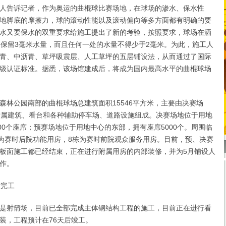
告诉记者，作为奥运的曲棍球比赛场地，在球场的渗水、保水性
地脚底的摩擦力，球的滚动性能以及滚动偏向等多方面都有明确的要
水又要保水的双重要求给施工提出了新的考验，按照要求，球场在洒
均保留3毫米水量，而且任何一处的水量不得少于2毫米。为此，施工人
青、中沥青、草坪吸震层、人工草坪的五层铺设法，从而通过了国际
级认证标准。据悉，该场馆建成后，将成为国内最高水平的曲棍球场
公园南部的曲棍球场总建筑面积15546平方米，主要由决赛场
附属建筑、看台和各种辅助停车场、道路设施组成。决赛场地位于用地
00个座席；预赛场地位于用地中心的东部，拥有座席5000个。周围临
栋为赛时后院功能用房，8栋为赛时前院观众服务用房。目前，预、决赛
板面施工都已经结束，正在进行附属用房的内部装修，并为5月铺设人
作。
完工
射箭场，目前已全部完成主体钢结构工程的施工，目前正在进行看
装，工程预计在76天后竣工。