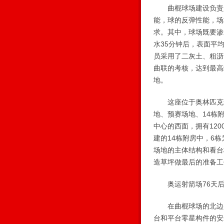
曲棍球场建设负责人
能，球的反弹性能，场
求。其中，球场既要渗
水35分钟后，表面平
员采用了二灰土、粗沥
曲联的考核，达到最高
地。
这座位于奥林匹克森林
地、预赛场地、14栋
中心的西面，拥有120
建的14栋附房中，6
场地的主体结构和看台
造草坪做最后的准备工
奥运射箭场76天后
在曲棍球场的北边是
台和平台零星构件的安