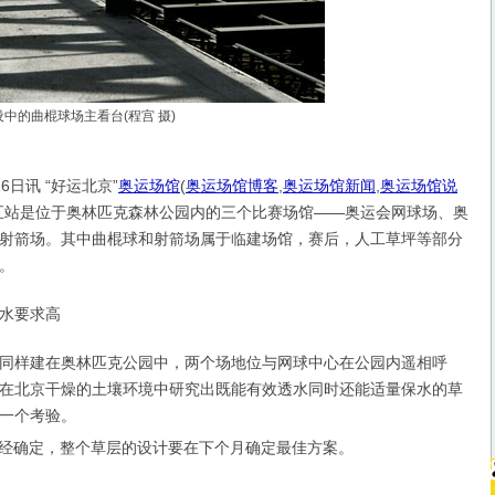
设中的曲棍球场主看台(程宫 摄)
日讯 “好运北京”
奥运场馆
(
奥运场馆博客
,
奥运场馆新闻
,
奥运场馆说
五站是位于奥林匹克森林公园内的三个比赛场馆——奥运会网球场、奥
射箭场。其中曲棍球和射箭场属于临建场馆，赛后，人工草坪等部分
。
水要求高
样建在奥林匹克公园中，两个场地位与网球中心在公园内遥相呼
在北京干燥的土壤环境中研究出既能有效透水同时还能适量保水的草
一个考验。
经确定，整个草层的设计要在下个月确定最佳方案。