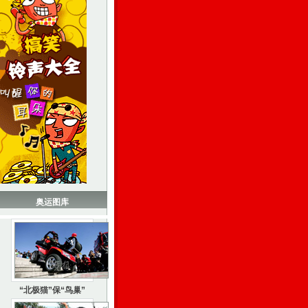
奥运图库
“北极猫”保“鸟巢”