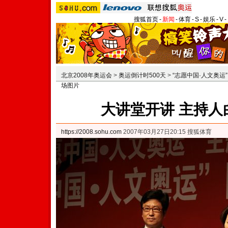
搜狐首页
-
新闻
-
体育
-
S
-
娱乐
-
V
-
北京2008年奥运会
>
奥运倒计时500天
>
“志愿中国·人文奥运
场图片
大讲堂开讲 主持人
https://2008.sohu.com
2007年03月27日20:15 搜狐体育