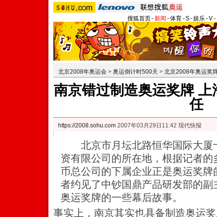
搜狐首页
-
新闻
-
体育
-
S
-
娱乐
-
V
-
北京2008年奥运会
>
奥运倒计时500天
>
北京2008年奥运奖
南京错过制造奥运奖牌 上
任
https://2008.sohu.com
2007年03月29日11:42 现代快报
北京市月坛北路恒华国际大厦十
资有限公司的所在地，根据记者的
币总公司的下属企业正是奥运奖牌
者约见了中钞国鼎产品研发部的副
奥运奖牌的一些幕后故事。
事实上，南京其实也具备制造奥运奖