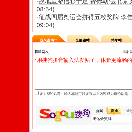
·
故地重游信心十足 费德勒:去北京
08:54)
·
征战四届奥运会拼得五枚奖牌 李
09:04)
我来说两句
全部跟帖
精华帖
匿名
*用搜狗拼音输入法发帖子，体验更流畅的
设为辩论话题
新闻
网页
音