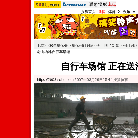
搜狐首页
-
新闻
-
体育
-
S
-
娱乐
-
V
-
北京2008年奥运会
>
奥运倒计时500天
>
图片新闻
>
倒计时5
老山场地自行车场馆
自行车场馆 正在送
https://2008.sohu.com
2007年03月29日15:44 搜狐体育