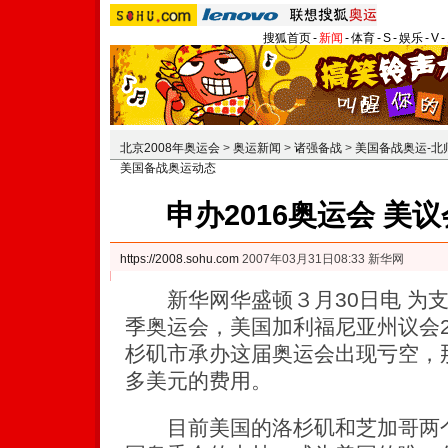
搜狐首页
-
新闻
-
体育
-
S
-
娱乐
-
V
-
北京2008年奥运会
>
奥运新闻
>
诸强备战
>
美国备战奥运-北
美国备战奥运动态
申办2016奥运会 美
https://2008.sohu.com
2007年03月31日08:33 新华网
新华网华盛顿３月30日电 为支持
季奥运会，美国加利福尼亚州议会
杉矶市承办这届奥运会出现亏空，
多美元的费用。
目前美国的洛杉矶和芝加哥两个