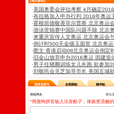
【相关新闻】
·
美国奥委会评估考察 4月确定201
·
布拉格加入申办行列 2016年奥
·
霍根班德敬畏菲尔普斯 北京奥运
·
游泳世锦赛中国队问题不除 北京
·
来重庆宣传人文奥运 北京奥运会与
·
倒计时500天金镶玉面世 北京奥
·
图文:香港启动08北京奥运会倒定
·
旧金山放弃申办2016奥运 因建
·
男子住猪圈训练女儿长跑 欲参加20
·
刘敬民会见芝加哥市长 美国五城欲
我来说两句
全部跟帖
精华帖
匿名
*用搜狗拼音输入法发帖子，体验更流畅的