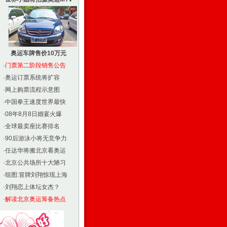
奥运车牌售价10万元
·
门票第二阶段销售公告
·
奥运订票系统将扩容
·
网上购票流程示意图
·
中国拳王速度世界最快
·
08年8月8日婚宴火爆
·
全球最卖座比赛排名
·
90后游泳小将无竞争力
·
任达华将搬北京看奥运
·
北京公共场所十大陋习
·
组图:冒牌刘翔惊现上海
·
刘翔恋上体坛女杰？
·
解读北京奥运筹备热点