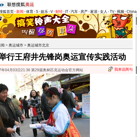
搜狐首页
-
新闻
-
体育
-
S
-
娱乐
-
V
-
财经
-
IT
-
汽车
-
房产
-
家居
-
女人
-
TV
-
视频
-
Chin
新闻
>
奥运城市
>
奥运城市北京
举行王府井先锋岗奥运宣传实践活动
我来说两句
07年04月03日21:36 第29届奥林匹克运动会官方网站