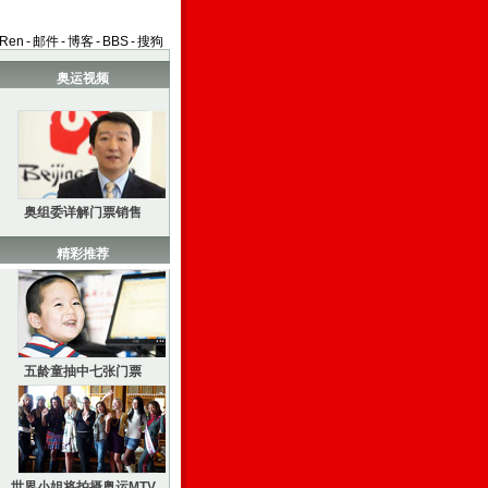
aRen
-
邮件
-
博客
-
BBS
-
搜狗
奥运视频
奥组委详解门票销售
精彩推荐
五龄童抽中七张门票
世界小姐将拍摄奥运MTV