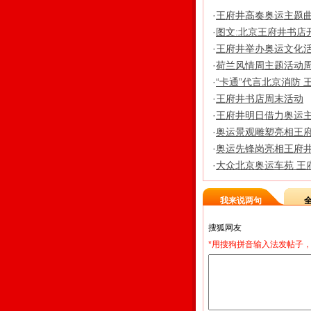
·
王府井高奏奥运主题曲
·
图文:北京王府井书店
·
王府井举办奥运文化活
·
荷兰风情周主题活动周六
·
“卡通”代言北京消防
·
王府井书店周末活动
·
王府井明日借力奥运
·
奥运景观雕塑亮相王
·
奥运先锋岗亮相王府井
·
大众北京奥运车苑 王
我来说两句
*用搜狗拼音输入法发帖子，