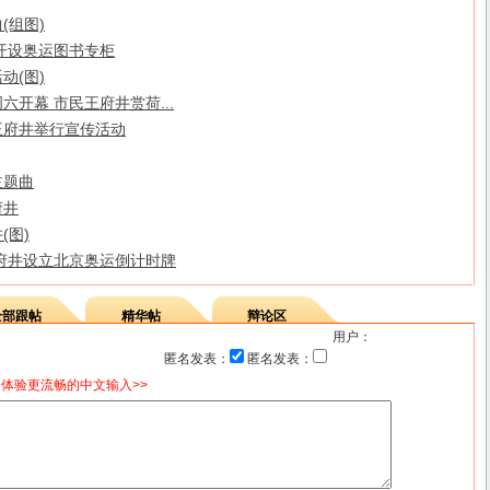
(组图)
开设奥运图书专柜
动(图)
开幕 市民王府井赏荷...
 王府井举行宣传活动
主题曲
府井
(图)
府井设立北京奥运倒计时牌
全部跟帖
精华帖
辩论区
用户：
匿名发表：
匿名发表：
体验更流畅的中文输入>>