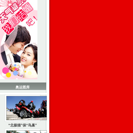
奥运图库
“北极猫”保“鸟巢”