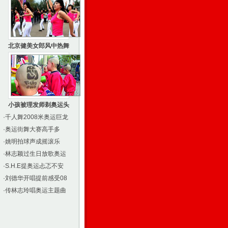
北京健美女郎风中热舞
小孩被理发师剃奥运头
·
千人舞2008米奥运巨龙
·
奥运街舞大赛高手多
·
姚明拍球声成摇滚乐
·
林志颖过生日放歌奥运
·
S.H.E提奥运忐忑不安
·
刘德华开唱提前感受08
·
传林志玲唱奥运主题曲