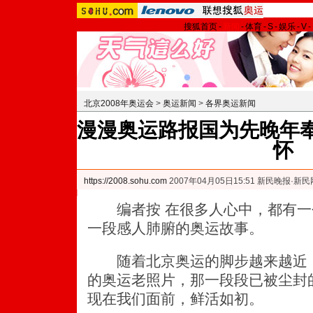
搜狐首页
-
新闻
-
体育
-
S
-
娱乐
-
V
-
北京2008年奥运会
>
奥运新闻
>
各界奥运新闻
漫漫奥运路报国为先晚年奉
怀
https://2008.sohu.com
2007年04月05日15:51 新民晚报·新民
编者按 在很多人心中，都有一
一段感人肺腑的奥运故事。
随着北京奥运的脚步越来越近，
的奥运老照片，那一段段已被尘封
现在我们面前，鲜活如初。