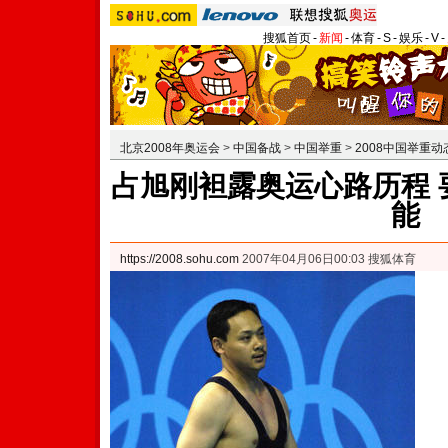
搜狐首页
-
新闻
-
体育
-
S
-
娱乐
-
V
-
北京2008年奥运会
>
中国备战
>
中国举重
>
2008中国举重动
占旭刚袒露奥运心路历程 
能
https://2008.sohu.com
2007年04月06日00:03 搜狐体育