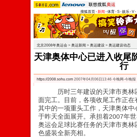
搜狐首页
-
新闻
-
体育
-
S
-
娱乐
-
V
-
北京2008年奥运会
>
奥运新闻
>
奥运建设
>
奥运建设动态
天津奥体中心已进入收尾阶
行
https://2008.sohu.com
2007年04月06日13:46 今晚网-今晚报
历时三年建设的天津市奥林匹
面完工。目前，各项收尾工作正在
其中的一项重头工作，天津奥体中
于昨天全面展开。承担着2007年世
奥运会足球比赛任务的天津市奥林
色盛装全新亮相。