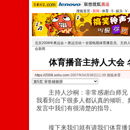
搜狐首页
-
新闻
-
体育
-
S
-
娱乐
-
V
-
北京2008年奥运会
>
奥运活动
>
全国电视体育播音员、主持
会新闻
体育播音主持人大会 
https://2008.sohu.com
2007年04月08日11:39 搜狐体育
主持人沙桐：非常感谢白师兄，
我看到台下很多人都认真的倾听、
发言中我们有很清楚的指导。
接下来我们就有请我们体育播音