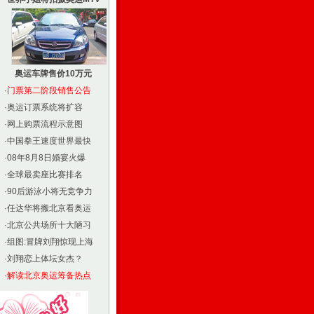
奥运车牌售价10万元
·
门票第二阶段销售公告
·
奥运订票系统将扩容
·
网上购票流程示意图
·
中国拳王速度世界最快
·
08年8月8日婚宴火爆
·
全球最卖座比赛排名
·
90后游泳小将无竞争力
·
任达华将搬北京看奥运
·
北京公共场所十大陋习
·
组图:冒牌刘翔惊现上海
·
刘翔恋上体坛女杰？
·
解读北京奥运筹备热点