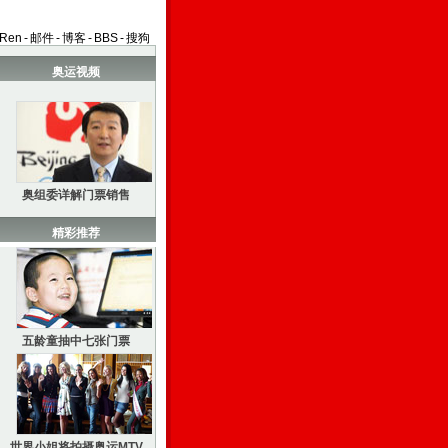
aRen
-
邮件
-
博客
-
BBS
-
搜狗
奥运视频
奥组委详解门票销售
精彩推荐
五龄童抽中七张门票
世界小姐将拍摄奥运MTV