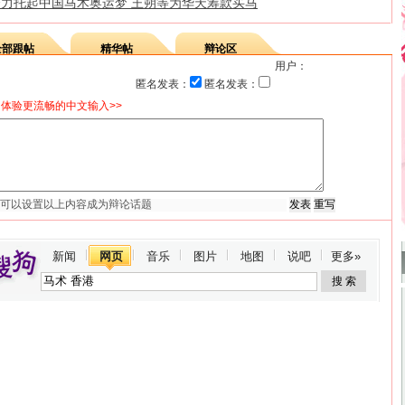
合力托起中国马术奥运梦 王朔等为华天筹款买马
全部跟帖
精华帖
辩论区
用户：
匿名发表：
匿名发表：
体验更流畅的中文输入>>
新闻
网页
音乐
图片
地图
说吧
更多»