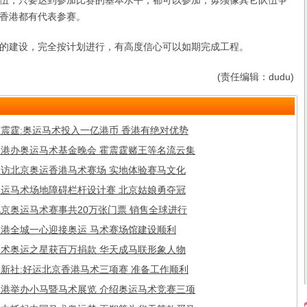
伍，只要达到参加比赛的基本水平，都可以参加，毋须像其它队伍争
香港都有代表参赛。
建设，完全按计划进行，有高度信心可以如期完成工程。
(责任编辑：dudu)
霍震霆:奥运马术投入一亿港币 香港有绝对优势
香港办奥运马术基金晚会 霍震霆赌王等名流云集
探访北京奥运香港马术赛场 实地体验赛马文化
奥运马术场地障碍栏杆设计赛 北京姑娘勇夺冠
京奥运马术赛事共20万张门票 销售全球进行
香港全城一心迎接奥运 马术赛场馆建设顺利
马术奥运之星获百万捐款 华天成马联形象人物
中新社:好运北京香港马术三项赛 准备工作顺利
香港举办小马暨马术展览 介绍奥运马术竞赛三项