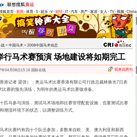
搜狐首页
-
新闻
-
体育
-
S
-
娱乐
-
V
-
财经
-
IT
-
汽车
-
房产
-
家居
-
女人
-
TV
-
视频
-
Chin
备战
>
中国马术
>
2008中国马术动态
举行马术赛预演 场地建设将如期完工
我来说两句
7年04月08日15:16 国际在线
港记者 梁弢）：奥运马术比赛香港有限公司行政总裁林焕光7日表
术比赛的预先演练，为明年的奥运马术比赛做准备。
匹马参与演练，测试马术场地和比赛管理配套设施，也要测试比赛
和潮湿环境下的状态，以调整训练方式。
术比赛约有四十个队伍参加，多数来自欧、美、澳大利亚和新西