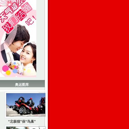
奥运图库
“北极猫”保“鸟巢”