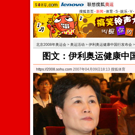
搜狐首页
-
新闻
-
体育
-
S
-
娱乐
-
V
-
北京2008年奥运会
>
奥运活动
>
伊利奥运健康中国行发布会
图文：伊利奥运健康中国
https://2008.sohu.com
2007年04月09日18:13 搜狐体育