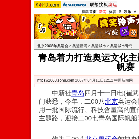
搜狐首页
-
新闻
-
体育
-
S
-
娱乐
-
V
-
北京2008年奥运会
>
奥运新闻
>
奥运城市
>
奥运城市青岛
青岛着力打造奥运文化主题
帆赛
https://2008.sohu.com
2007年04月11日12:12 中国新闻网
中新社
青岛
四月十一日电(崔武
门获悉，今年，二00八
北京
奥运会
用一批国际流行、科技含量高的宣
主题路，迎接二00七青岛国际帆船
作为二00八
北京奥运会
的协办