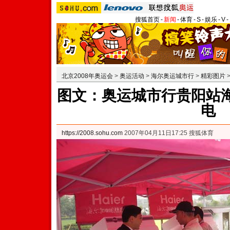
搜狐首页
-
新闻
-
体育
-
S
-
娱乐
-
V
-
北京2008年奥运会
>
奥运活动
>
海尔奥运城市行
>
精彩图片
图文：奥运城市行贵阳站海
电
https://2008.sohu.com
2007年04月11日17:25 搜狐体育