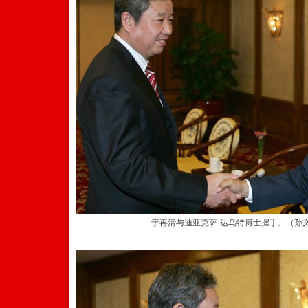
于再清与迪亚克萨·达乌特博士握手。（孙