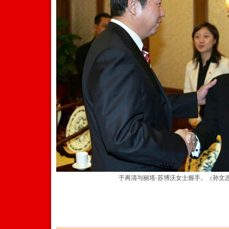
于再清与丽塔·苏博沃女士握手。（孙文