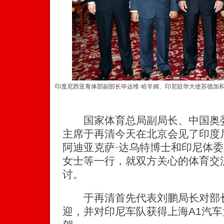
印度尼西亚青体部副部长毕达维·哈辛姆、印尼驻华大使苏德加
国家体育总局副局长、中国奥委
主席于再清今天在北京会见了印度
阿迪亚克萨·达乌特博士和印尼体委
女士等一行，就双方关心的体育交
讨。
于再清首先代表刘鹏局长对部长
迎，并对印尼车队获得上海A1汽