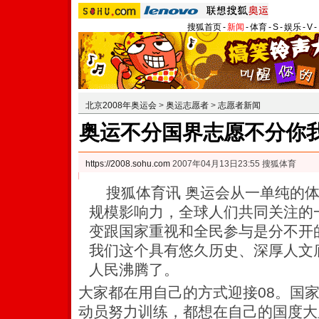
搜狐首页
-
新闻
-
体育
-
S
-
娱乐
-
V
-
北京2008年奥运会
>
奥运志愿者
>
志愿者新闻
奥运不分国界志愿不分你我
https://2008.sohu.com
2007年04月13日23:55 搜狐体育
搜狐体育讯 奥运会从一单纯的体
规模影响力，全球人们共同关注的
变跟国家重视和全民参与是分不开
我们这个具有悠久历史、深厚人文
人民沸腾了。
大家都在用自己的方式迎接08。国家
动员努力训练，都想在自己的国度大