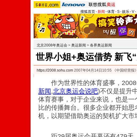
搜狐首页
-
新闻
-
体育
-
S
-
娱乐
-
V
-
北京2008年奥运会
>
奥运新闻
>
各界奥运新闻
世界小姐+奥运借势 新飞
https://2008.sohu.com
2007年04月14日10:55 《中国经营报
作为世界性的体育盛事，2008
新闻
,
北京奥运会说吧
)
不仅是提升
体育赛事，对于企业来说，也是一
比的传播舞台。很多企业都开始思
机，以期望借助奥运的契机扩大市
距29届奥运会开幕还有479天