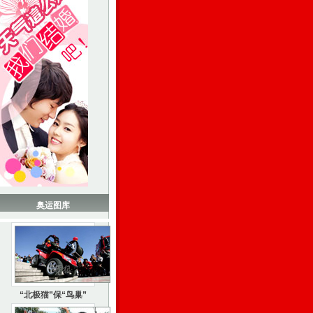
奥运图库
“北极猫”保“鸟巢”