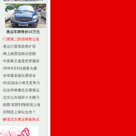
奥运车牌售价10万元
·
门票第二阶段销售公告
·
奥运订票系统将扩容
·
网上购票流程示意图
·
中国拳王速度世界最快
·
08年8月8日婚宴火爆
·
全球最卖座比赛排名
·
90后游泳小将无竞争力
·
任达华将搬北京看奥运
·
北京公共场所十大陋习
·
组图:冒牌刘翔惊现上海
·
刘翔恋上体坛女杰？
·
解读北京奥运筹备热点