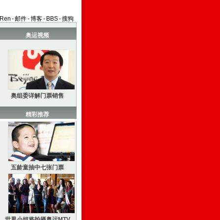
aRen
-
邮件
-
博客
-
BBS
-
搜狗
奥运视频
奥组委详解门票销售
精彩推荐
五龄童抽中七张门票
世界小姐将拍摄奥运MTV