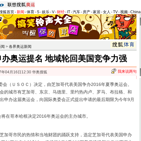
搜狐首页
-
新闻
-
体育
-
S
-
娱乐
-
V
-
财经
-
IT
-
汽车
-
房产
-
家居
-
女人
-
TV
-
视频
-
Chin
新闻
>
各界奥运新闻
申办奥运提名 地域轮回美国竞争力强
我来说两句
7年04月16日12:30 华奥搜狐
会（ＵＳＯＣ）决定，由芝加哥代表美国争办2016年夏季奥运会。
会的城市有芝加哥、东京、马德里、里约热内卢、罗马、布拉格、和
出申办这届奥运会，向国际奥委会正式提出申请的最后期限为今年9月
委会将在哥本哈根决定2016年奥运会的主办城市。
加哥市民的热情和当地财团的踊跃支持，选定芝加哥代表美国申办