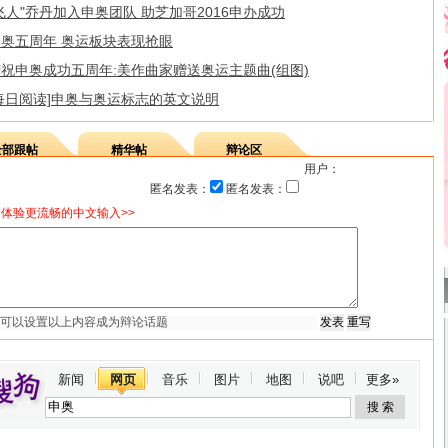
飞人"乔丹加入申奥团队 助芝加哥2016申办成功
申奥五周年 奥运板块表现抢眼
祝申奥成功五周年:美作曲家赠送奥运主题曲(组图)
每日阅读]申奥与奥运标志的英文说明
全部跟帖
精华帖
辩论区
用户：
匿名发表：
匿名发表：
体验更流畅的中文输入>>
新闻
网页
音乐
图片
地图
说吧
更多»