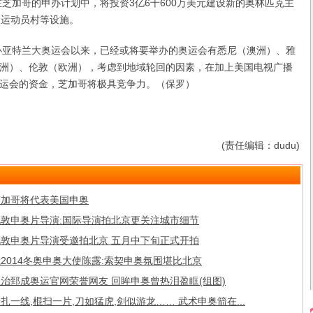
在芝加哥的申办计划中，将投资3亿6千600万美元建设新的奥林匹克主
设运动员村等设施。
亚特兰大奥运会以来，已经或将要举办的奥运会有悉尼（澳洲）、雅
洲）、伦敦（欧洲），考虑到地域轮回的因素，在加上美国电视广播
运会的资金，芝加哥将极具竞争力。（保罗）
(责任编辑：dudu)
芝加哥将代表美国申奥
伦敦申奥片导演:国际导演拍北京更关注城市细节
伦敦申奥片导演受邀拍北京 五月中下旬正式开拍
2014冬奥申奥大使陈露:索契申奥氛围堪比北京
治郅成奥运官网荣誉网友 回眸申奥曾热泪盈眶(组图)
扎一线,棍扫一片,刀如猛虎,剑似游龙…… 武术申奥箭在...