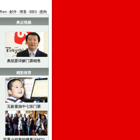
aRen
-
邮件
-
博客
-
BBS
-
搜狗
奥运视频
奥组委详解门票销售
精彩推荐
五龄童抽中七张门票
世界小姐将拍摄奥运MTV