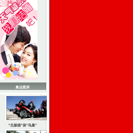
奥运图库
“北极猫”保“鸟巢”