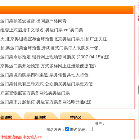
奥运门票抽签受监督 出问题严格问责
组委正式启用中文域名"奥运门票.cn"卖门票
天,北京奥组委宣布全球预售北京奥运门票,引起广泛关注...
今起,奥运门票全球预售,开闭幕式门票每人限购买一张。
运门票今起预定 银行网上现场皆可购买 (2007.04.15)(图)
京奥运门票开始预定 方式多样网上注册最便捷(图)
奥运门票境内购票四种渠道 票务销售具七大特色
奥运门票付款有三种方式 公众购买奥运门票更方便
用户需警惕假官方票务网站卖奥运门票
运门票下月起预订 奥运官方票务网站昨开通(图)
全部跟帖
精华帖
辩论区
用户：
匿名发表：
匿名发表：
体验更流畅的中文输入>>