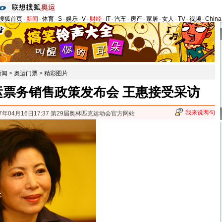
搜狐首页
-
新闻
-
体育
-
S
-
娱乐
-
V
-
财经
-
IT
-
汽车
-
房产
-
家居
-
女人
-
TV
-
视频
-
Chin
新闻
>
奥运门票
>
精彩图片
运票务销售政策发布会 王惠接受采访
我来说两句
07年04月16日17:37 第29届奥林匹克运动会官方网站