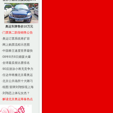
奥运车牌售价10万元
·
门票第二阶段销售公告
·
奥运订票系统将扩容
·
网上购票流程示意图
·
中国拳王速度世界最快
·
08年8月8日婚宴火爆
·
全球最卖座比赛排名
·
90后游泳小将无竞争力
·
任达华将搬北京看奥运
·
北京公共场所十大陋习
·
组图:冒牌刘翔惊现上海
·
刘翔恋上体坛女杰？
·
解读北京奥运筹备热点