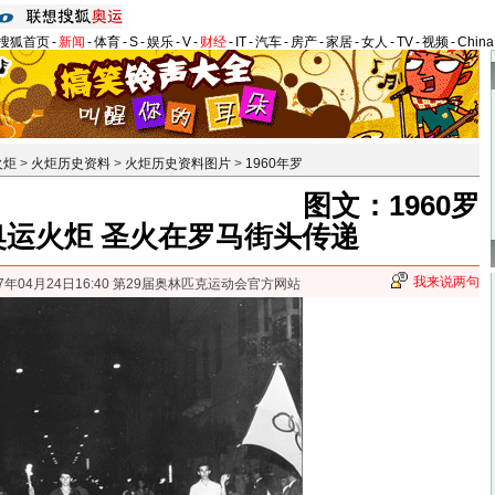
搜狐首页
-
新闻
-
体育
-
S
-
娱乐
-
V
-
财经
-
IT
-
汽车
-
房产
-
家居
-
女人
-
TV
-
视频
-
Chin
火炬
>
火炬历史资料
>
火炬历史资料图片
>
1960年罗
图文：1960罗
奥运火炬 圣火在罗马街头传递
我来说两句
07年04月24日16:40 第29届奥林匹克运动会官方网站