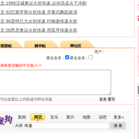
文:1988汉城奥运火炬传递 运动员圣火下冲刺
文:92巴塞罗那火炬传递 开幕式舞蹈表演
文:96亚特兰大火炬传递 约翰逊传递火炬
文:00悉尼奥运火炬传递 邓亚萍传递火炬
全部跟帖
精华帖
辩论区
用户：
匿名发表：
匿名发表：
体验更流畅的中文输入>>
新闻
网页
音乐
图片
地图
说吧
更多»