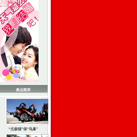
奥运图库
“北极猫”保“鸟巢”