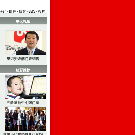
aRen
-
邮件
-
博客
-
BBS
-
搜狗
奥运视频
奥组委详解门票销售
精彩推荐
五龄童抽中七张门票
世界小姐将拍摄奥运MTV