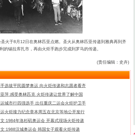
圣火于8月12日在奥林匹亚点燃。圣火从奥林匹亚传递到雅典再到齐
利的锡拉库扎市，再由火炬手跑步完成到罗马的传递。
(责任编辑：史卉)
舵手选拔平民圆梦奥运 向火炬传递和志愿者看齐
邓亚萍:感受奥林匹克 火炬传递让世界了解中国
奥运城市行四强选手 出任重庆二运会火炬护卫手
奥运火炬接力纪念章本周五在北京等地公开发行
文:1984年洛杉矶奥运会 开幕式现场火炬传递
文:1988汉城奥运会 韩国女子观看火炬传递