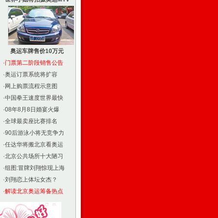
奥运车牌售价10万元
·
门票第二阶段销售公告
·
奥运订票系统将扩容
·
网上购票流程示意图
·
中国拳王速度世界最快
·
08年8月8日婚宴火爆
·
全球最卖座比赛排名
·
90后游泳小将无竞争力
·
任达华将搬北京看奥运
·
北京公共场所十大陋习
·
组图:冒牌刘翔惊现上海
·
刘翔恋上体坛女杰？
·
解读北京奥运筹备热点