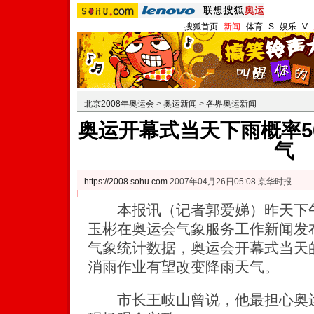
搜狐首页
-
新闻
-
体育
-
S
-
娱乐
-
V
-
北京2008年奥运会
>
奥运新闻
>
各界奥运新闻
奥运开幕式当天下雨概率5
气
https://2008.sohu.com
2007年04月26日05:08 京华时报
本报讯（记者郭爱娣）昨天下午
玉彬在奥运会气象服务工作新闻发
气象统计数据，奥运会开幕式当天
消雨作业有望改变降雨天气。
市长王岐山曾说，他最担心奥运