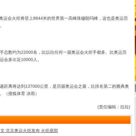
奥运会火炬将登上8844米的世界第一高峰珠穆朗玛峰，这也是奥运历
。
数约为22000名，比以往任何一届奥运会火炬手都多。比奥运历
会多出近10000人。
离将达到137000公里，是历届奥运会之最，比排名第二的雅典奥
。（搜狐体育 冰雨）
(责任编辑：拉拉)
文:北京奥运火炬发布 火炬底部