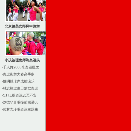
北京健美女郎风中热舞
小孩被理发师剃奥运头
·
千人舞2008米奥运巨龙
·
奥运街舞大赛高手多
·
姚明拍球声成摇滚乐
·
林志颖过生日放歌奥运
·
S.H.E提奥运忐忑不安
·
刘德华开唱提前感受08
·
传林志玲唱奥运主题曲