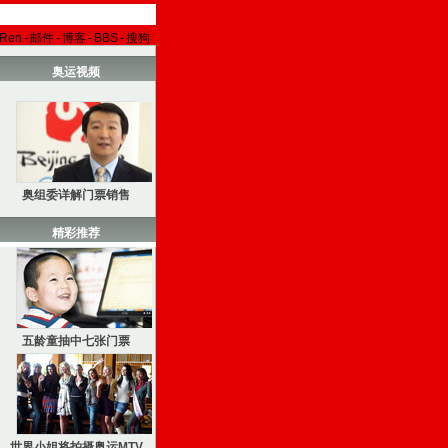
aRen
-
邮件
-
博客
-
BBS
-
搜狗
奥运视频
奥组委详解门票销售
精彩推荐
五龄童抽中七张门票
世界小姐将拍摄奥运MTV