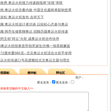
效愚:奥运火炬接力传递路线将“珍珠”串联
贺炜:奥运火炬含蓄内敛,中国文化最终将影响世界
岩松:奥运火炬发布 吉祥天下
视频:奥运火炬设计者访谈 以轻松心态参与奥运
视频:韩乔生做客聊奥运 回顾历届奥运火炬传递
想主创“祥云”火炬 成奥运火炬合作伙伴
08奥运火炬纸卷造型创意诞生仿佛一场美丽邂逅
72厘米重985克--北京奥运火炬适合火炬手使用
奥运火炬传递口号高度概括北京奥运主题与理念
全部跟帖
精华帖
辩论区
用户：
匿名发表：
匿名发表：
体验更流畅的中文输入>>