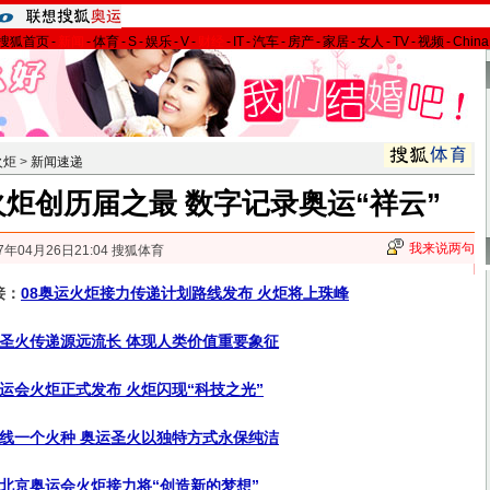
搜狐首页
-
新闻
-
体育
-
S
-
娱乐
-
V
-
财经
-
IT
-
汽车
-
房产
-
家居
-
女人
-
TV
-
视频
-
Chin
火炬
>
新闻速递
炬创历届之最 数字记录奥运“祥云”
我来说两句
7年04月26日21:04 搜狐体育
接：
08奥运火炬接力传递计划路线发布 火炬将上珠峰
圣火传递源远流长 体现人类价值重要象征
运会火炬正式发布 火炬闪现“科技之光”
线一个火种 奥运圣火以独特方式永保纯洁
北京奥运会火炬接力将“创造新的梦想”