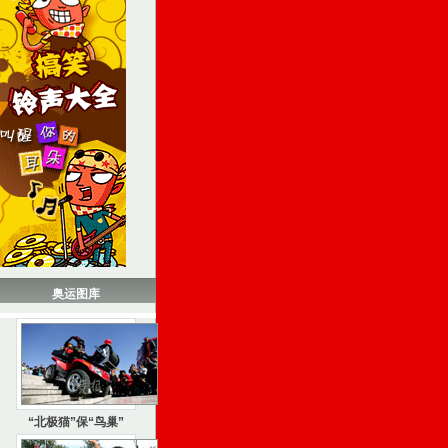
奥运图库
“北极猫”保“鸟巢”