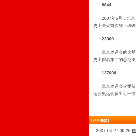
8844
2007年5月，北京
史上圣火首次登上珠峰
22000
北京奥运会的火炬手总
史上排名第二的悉尼奥运
137000
北京奥运会火炬传递距
运会奥运会多出近一倍
【相关新闻】
2007-04-27 00:26
·
图