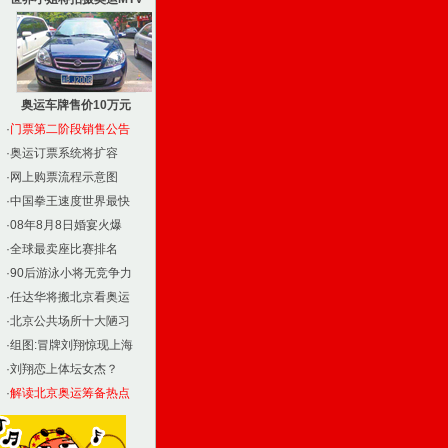
奥运车牌售价10万元
·
门票第二阶段销售公告
·
奥运订票系统将扩容
·
网上购票流程示意图
·
中国拳王速度世界最快
·
08年8月8日婚宴火爆
·
全球最卖座比赛排名
·
90后游泳小将无竞争力
·
任达华将搬北京看奥运
·
北京公共场所十大陋习
·
组图:冒牌刘翔惊现上海
·
刘翔恋上体坛女杰？
·
解读北京奥运筹备热点