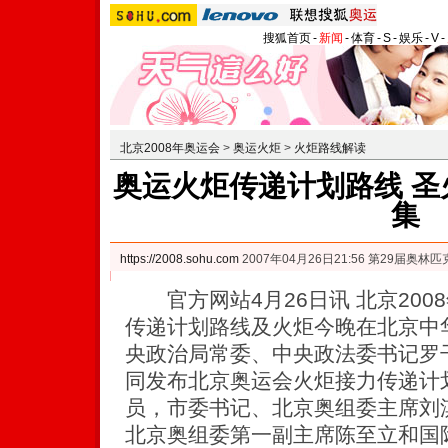
搜狐首页
-
新闻
-
体育
-
S
-
娱乐
-
V
-
北京2008年奥运会
>
奥运火炬
>
火炬路线解读
奥运火炬传递计划路线 圣火
集
https://2008.sohu.com
2007年04月26日21:56 第29届奥
官方网站4月26日讯 北京200
传递计划路线及火炬今晚在北京中
央政治局常委、中央政法委书记罗
同发布北京奥运会火炬接力传递计
员，市委书记、北京奥组委主席刘
北京奥组委第一副主席陈至立和国