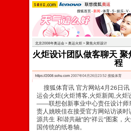
搜狐首页
-
新闻
-
体育
-
S
-
娱乐
-
V
-
北京2008年奥运会
>
奥运火炬
>
聚焦火炬设计
火炬设计团队做客聊天 聚
程
https://2008.sohu.com
2007年04月26日23:52 搜狐体育
搜狐体育讯 官方网站4月26日讯 
运会火炬(火炬博客,火炬新闻,火炬
——联想创新事业中心责任设计师
责人姚映佳在接受官方网站访谈时
源共生 和谐共融”的“祥云”图案
国传统的纸卷轴。