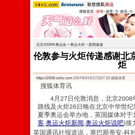
搜狐首页
-
新闻
-
体育
-
S
-
娱乐
-
V
-
北京2008年奥运会
>
奥运火炬
>
新闻速递
伦敦参与火炬传递感谢北京
炬
https://2008.sohu.com
2007年04月27日07:20 搜狐体育
搜狐体育讯
4月27日伦敦消息，北京200
路线及火炬26日晚在北京中华世纪
夏季奥运会举办地，英国媒体对于
客
,
奥运火炬新闻
,
奥运火炬说吧
)
接
英国通讯社报道说，塞巴斯蒂安-科