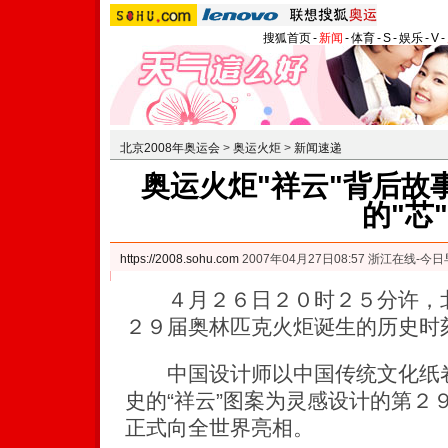
搜狐首页
-
新闻
-
体育
-
S
-
娱乐
-
V
-
北京2008年奥运会
>
奥运火炬
>
新闻速递
奥运火炬"祥云"背后故
的"芯"
https://2008.sohu.com
2007年04月27日08:57 浙江在线-今
４月２６日２０时２５分许，北
２９届奥林匹克火炬诞生的历史时
中国设计师以中国传统文化纸卷
史的“祥云”图案为灵感设计的第２
正式向全世界亮相。