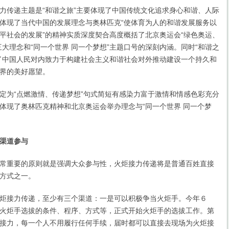
传递主题是“和谐之旅”主要体现了中国传统文化追求身心和谐、人际
体现了当代中国的发展理念与奥林匹克“使体育为人的和谐发展服务以
平社会的发展”的精神实质深度契合高度概括了北京奥运会“绿色奥运、
三大理念和“同一个世界 同一个梦想”主题口号的深刻内涵。同时“和谐之
了中国人民对内致力于构建社会主义和谐社会对外推动建设一个持久和
界的美好愿望。
为“点燃激情、传递梦想”句式简短有感染力富于激情和情感色彩充分
体现了奥林匹克精神和北京奥运会举办理念与“同一个世界 同一个梦
。
渠道参与
重要的原则就是强调大众参与性，火炬接力传递将是普通百姓直接
方式之一。
接力传递，至少有三个渠道：一是可以积极争当火炬手。今年６
火炬手选拔的条件、程序、方式等，正式开始火炬手的选拔工作。第
接力，每一个人不用履行任何手续，届时都可以直接去现场为火炬接