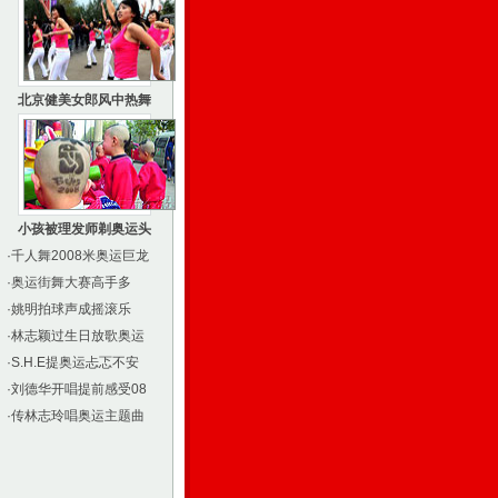
北京健美女郎风中热舞
小孩被理发师剃奥运头
·
千人舞2008米奥运巨龙
·
奥运街舞大赛高手多
·
姚明拍球声成摇滚乐
·
林志颖过生日放歌奥运
·
S.H.E提奥运忐忑不安
·
刘德华开唱提前感受08
·
传林志玲唱奥运主题曲