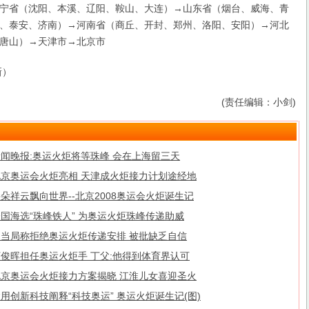
宁省（沈阳、本溪、辽阳、鞍山、大连）→山东省（烟台、威海、青
、泰安、济南）→河南省（商丘、开封、郑州、洛阳、安阳）→河北
唐山）→天津市→北京市
新）
(责任编辑：小剑)
新闻晚报:奥运火炬将等珠峰 会在上海留三天
北京奥运会火炬亮相 天津成火炬接力计划途经地
朵祥云飘向世界--北京2008奥运会火炬诞生记
国海选“珠峰铁人” 为奥运火炬珠峰传递助威
台当局称拒绝奥运火炬传递安排 被批缺乏自信
丁俊晖担任奥运火炬手 丁父:他得到体育界认可
北京奥运会火炬接力方案揭晓 江淮儿女喜迎圣火
用创新科技阐释“科技奥运” 奥运火炬诞生记(图)