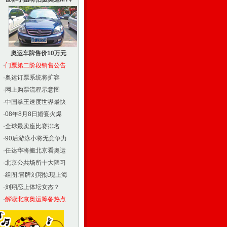
奥运车牌售价10万元
·
门票第二阶段销售公告
·
奥运订票系统将扩容
·
网上购票流程示意图
·
中国拳王速度世界最快
·
08年8月8日婚宴火爆
·
全球最卖座比赛排名
·
90后游泳小将无竞争力
·
任达华将搬北京看奥运
·
北京公共场所十大陋习
·
组图:冒牌刘翔惊现上海
·
刘翔恋上体坛女杰？
·
解读北京奥运筹备热点