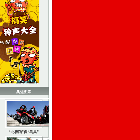
奥运图库
“北极猫”保“鸟巢”