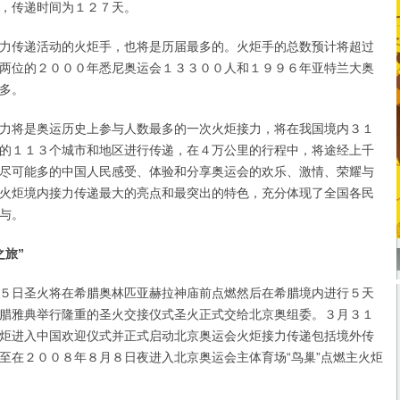
，传递时间为１２７天。
传递活动的火炬手，也将是历届最多的。火炬手的总数预计将超过
两位的２０００年悉尼奥运会１３３００人和１９９６年亚特兰大奥
多。
将是奥运历史上参与人数最多的一次火炬接力，将在我国境内３１
的１１３个城市和地区进行传递，在４万公里的行程中，将途经上千
尽可能多的中国人民感受、体验和分享奥运会的欢乐、激情、荣耀与
火炬境内接力传递最大的亮点和最突出的特色，充分体现了全国各民
与。
之旅”
日圣火将在希腊奥林匹亚赫拉神庙前点燃然后在希腊境内进行５天
腊雅典举行隆重的圣火交接仪式圣火正式交给北京奥组委。３月３１
炬进入中国欢迎仪式并正式启动北京奥运会火炬接力传递包括境外传
至在２００８年８月８日夜进入北京奥运会主体育场“鸟巢”点燃主火炬