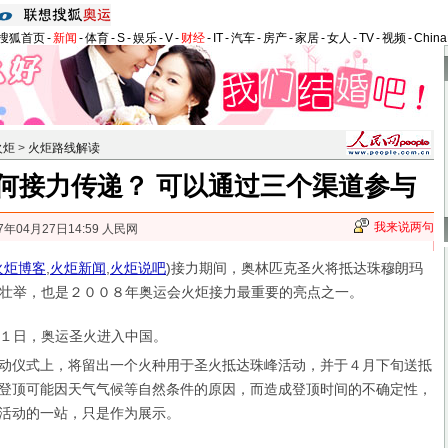
搜狐首页
-
新闻
-
体育
-
S
-
娱乐
-
V
-
财经
-
IT
-
汽车
-
房产
-
家居
-
女人
-
TV
-
视频
-
Chin
火炬
>
火炬路线解读
何接力传递？ 可以通过三个渠道参与
我来说两句
7年04月27日14:59 人民网
火炬博客
,
火炬新闻
,
火炬说吧
)
接力期间，奥林匹克圣火将抵达珠穆朗玛
壮举，也是２００８年奥运会火炬接力最重要的亮点之一。
日，奥运圣火进入中国。
动仪式上，将留出一个火种用于圣火抵达珠峰活动，并于４月下旬送抵
登顶可能因天气气候等自然条件的原因，而造成登顶时间的不确定性，
活动的一站，只是作为展示。