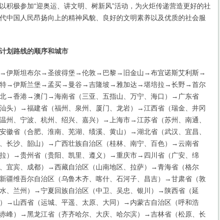
以积极参加“迎奥运、讲文明、树新风”活动，为火炬传递营造更好的社
代中国人民昂扬向上的精神风貌、良好的文明素养以及优质的社会服
计划路线的顺序和城市
伊斯坦布尔→圣彼得堡→伦敦→巴黎→旧金山→布宜诺斯艾利斯→
特→伊斯兰堡→孟买→曼谷→吉隆坡→雅加达→堪培拉→长野→首尔
北→香港→澳门→海南省（三亚、五指山、万宁、海口）→广东省
汕头）→福建省（福州、泉州、厦门、龙岩）→江西省（瑞金、井冈
温州、宁波、杭州、绍兴、嘉兴）→上海市→江苏省（苏州、南通、
安徽省（合肥、淮南、芜湖、绩溪、黄山）→湖北省（武汉、宜昌、
、长沙、韶山）→广西壮族自治区（桂林、南宁、百色）→云南省
拉）→贵州省（贵阳、凯里、遵义）→重庆市→四川省（广安、绵
、宜宾、成都）→西藏自治区（山南地区、拉萨）→青海省（格尔
新疆维吾尔自治区（乌鲁木齐、喀什、石河子、昌吉）→甘肃省（敦
水、兰州）→宁夏回族自治区（中卫、吴忠、银川）→陕西省（延
）→山西省（运城、平遥、太原、大同）→内蒙古自治区（呼和浩
赤峰）→黑龙江省（齐齐哈尔、大庆、哈尔滨）→吉林省（松原、长