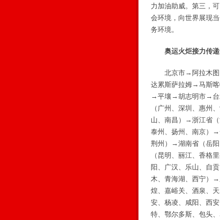
力加油助威。第三，可
会环境，向世界展现当
务环境。
奥运火炬接力传递
北京市→阿拉木图→
达累斯萨拉姆→马斯喀
→平壤→胡志明市→台
（广州、深圳、惠州、
山、南昌）→浙江省（
泰州、扬州、南京）→
荆州）→湖南省（岳阳
（昆明、丽江、香格里
阳、广汉、乐山、自贡
木、青海湖、西宁）→
煌、嘉峪关、酒泉、天
安、杨凌、咸阳、西安
特、鄂尔多斯、包头、