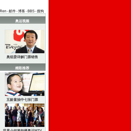
aRen
-
邮件
-
博客
-
BBS
-
搜狗
奥运视频
奥组委详解门票销售
精彩推荐
五龄童抽中七张门票
世界小姐将拍摄奥运MTV