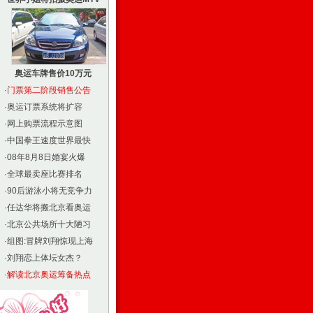
奥运车牌售价10万元
·
门票第二阶段销售公告
·
奥运订票系统将扩容
·
网上购票流程示意图
·
中国拳王速度世界最快
·
08年8月8日婚宴火爆
·
全球最卖座比赛排名
·
90后游泳小将无竞争力
·
任达华将搬北京看奥运
·
北京公共场所十大陋习
·
组图:冒牌刘翔惊现上海
·
刘翔恋上体坛女杰？
·
解读北京奥运筹备热点