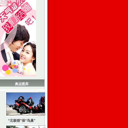
奥运图库
“北极猫”保“鸟巢”