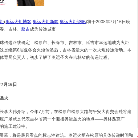
炬
(
奥运火炬博客
,
奥运火炬新闻
,
奥运火炬说吧
)
将于2008年7月16日晚
春、吉林、
延吉
成为传递城市
传递路线确定，松原市、长春市、吉林市、延吉市幸运地成为火炬
这是继第6届亚冬会火炬传递后，吉林省最大的一次火炬传递活动。本
体育局负责人，初步了解了奥运圣火在吉林省的传递过程。
7月16日
圣火
李大伟介绍，今年7月前，在松原市松原大路与平安大街交会处将建
座广场就是代表吉林省第一个迎接奥运圣火的地点——奥林匹克广
的施工建设中。
屏幕，将是最具看点的标志性建筑。奥运火炬在松原的具体传递时间和