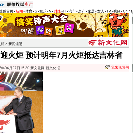
搜狐首页
-
新闻
-
体育
-
S
-
娱乐
-
V
-
财经
-
IT
-
汽车
-
房产
-
家居
-
女人
-
TV
-
视频
-
Chin
火炬
>
新闻速递
门口迎火炬 预计明年7月火炬抵达吉林省
我来说两句
7年04月27日15:30 新文化网-新文化报