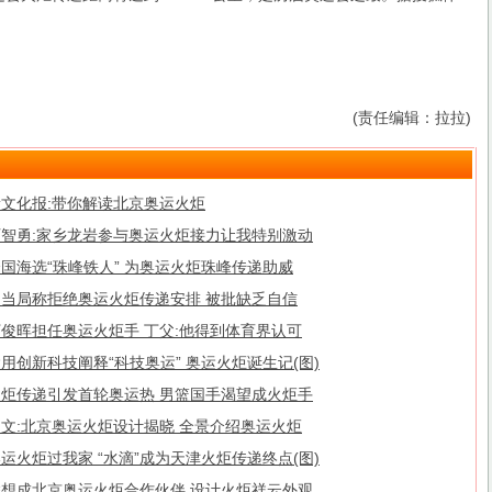
(责任编辑：拉拉)
新文化报:带你解读北京奥运火炬
石智勇:家乡龙岩参与奥运火炬接力让我特别激动
国海选“珠峰铁人” 为奥运火炬珠峰传递助威
台当局称拒绝奥运火炬传递安排 被批缺乏自信
丁俊晖担任奥运火炬手 丁父:他得到体育界认可
用创新科技阐释“科技奥运” 奥运火炬诞生记(图)
火炬传递引发首轮奥运热 男篮国手渴望成火炬手
图文:北京奥运火炬设计揭晓 全景介绍奥运火炬
运火炬过我家 “水滴”成为天津火炬传递终点(图)
联想成北京奥运火炬合作伙伴 设计火炬祥云外观